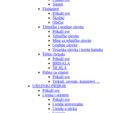
Signiri
Flomasteri
Prikaži sve
Školski
Obični
Tehničke i grafitne olovke
Prikaži sve
Tehničke olovke
Mine za tehničke olovke
Grafitne olovke
Tesarska olovka i kreda šumska
Šiljila i brisala
Prikaži sve
BRISALA
ŠILJILA
Pribor za crtanje
Prikaži sve
Trokuti, ravnala, kutomjeri, ...
UREDSKI PRIBOR
Prikaži sve
Ljepila i selotejp
Prikaži sve
Ljepila univerzalna
Ljepila u sticku