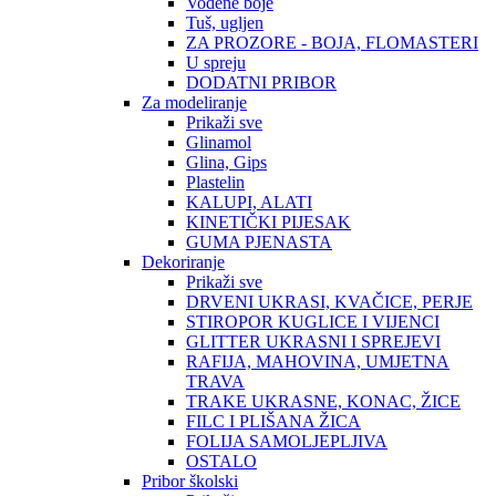
Vodene boje
Tuš, ugljen
ZA PROZORE - BOJA, FLOMASTERI
U spreju
DODATNI PRIBOR
Za modeliranje
Prikaži sve
Glinamol
Glina, Gips
Plastelin
KALUPI, ALATI
KINETIČKI PIJESAK
GUMA PJENASTA
Dekoriranje
Prikaži sve
DRVENI UKRASI, KVAČICE, PERJE
STIROPOR KUGLICE I VIJENCI
GLITTER UKRASNI I SPREJEVI
RAFIJA, MAHOVINA, UMJETNA
TRAVA
TRAKE UKRASNE, KONAC, ŽICE
FILC I PLIŠANA ŽICA
FOLIJA SAMOLJEPLJIVA
OSTALO
Pribor školski