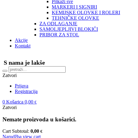
Prikaži sve
MARKERI I SIGNIRI
KEMIJSKE OLOVKE I ROLERI
TEHNIČKE OLOVKE
ZA ODLAGANJE
SAMOLJEPLJIVI BLOKIĆI
PRIBOR ZA STOL
Akcije
Kontakt
S nama je lakše
Zatvori
Prijava
Registracija
0
Košarica
0,00
€
Zatvori
Nemate proizvoda u košarici.
Cart Subtotal:
0,00
€
Narudžba
view cart