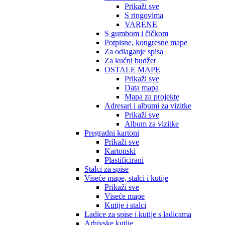
Prikaži sve
S ringovima
VARENE
S gumbom i čičkom
Potpisne, kongresne mape
Za odlaganje spisa
Za kućni budžet
OSTALE MAPE
Prikaži sve
Data mapa
Mapa za projekte
Adresari i albumi za vizitke
Prikaži sve
Album za vizitke
Pregradni kartoni
Prikaži sve
Kartonski
Plastificirani
Stalci za spise
Viseće mape, stalci i kutije
Prikaži sve
Viseće mape
Kutije i stalci
Ladice za spise i kutije s ladicama
Arhivske kutije