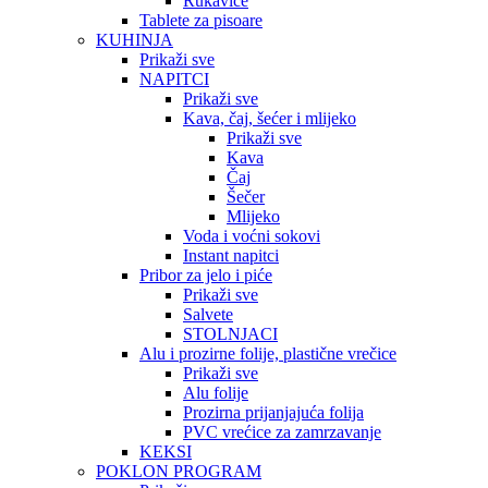
Rukavice
Tablete za pisoare
KUHINJA
Prikaži sve
NAPITCI
Prikaži sve
Kava, čaj, šećer i mlijeko
Prikaži sve
Kava
Čaj
Šečer
Mlijeko
Voda i voćni sokovi
Instant napitci
Pribor za jelo i piće
Prikaži sve
Salvete
STOLNJACI
Alu i prozirne folije, plastične vrečice
Prikaži sve
Alu folije
Prozirna prijanjajuća folija
PVC vrećice za zamrzavanje
KEKSI
POKLON PROGRAM