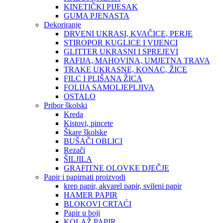
KINETIČKI PIJESAK
GUMA PJENASTA
Dekoriranje
DRVENI UKRASI, KVAČICE, PERJE
STIROPOR KUGLICE I VIJENCI
GLITTER UKRASNI I SPREJEVI
RAFIJA, MAHOVINA, UMJETNA TRAVA
TRAKE UKRASNE, KONAC, ŽICE
FILC I PLIŠANA ŽICA
FOLIJA SAMOLJEPLJIVA
OSTALO
Pribor školski
Kreda
Kistovi, pincete
Škare školske
BUŠAČI OBLICI
Rezači
ŠILJILA
GRAFITNE OLOVKE DJEČJE
Papir i papirnati proizvodi
krep papir, akvarel papir, svileni papir
HAMER PAPIR
BLOKOVI CRTAĆI
Papir u boji
KOLAŽ PAPIR