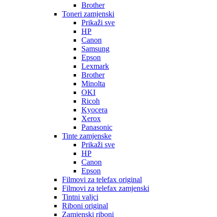
Brother
Toneri zamjenski
Prikaži sve
HP
Canon
Samsung
Epson
Lexmark
Brother
Minolta
OKI
Ricoh
Kyocera
Xerox
Panasonic
Tinte zamjenske
Prikaži sve
HP
Canon
Epson
Filmovi za telefax original
Filmovi za telefax zamjenski
Tintni valjci
Riboni original
Zamjenski riboni