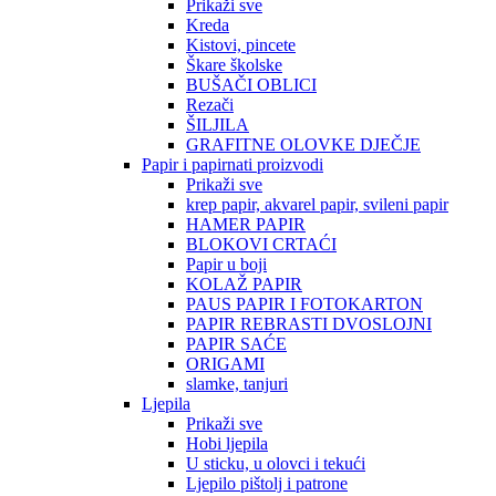
Prikaži sve
Kreda
Kistovi, pincete
Škare školske
BUŠAČI OBLICI
Rezači
ŠILJILA
GRAFITNE OLOVKE DJEČJE
Papir i papirnati proizvodi
Prikaži sve
krep papir, akvarel papir, svileni papir
HAMER PAPIR
BLOKOVI CRTAĆI
Papir u boji
KOLAŽ PAPIR
PAUS PAPIR I FOTOKARTON
PAPIR REBRASTI DVOSLOJNI
PAPIR SAĆE
ORIGAMI
slamke, tanjuri
Ljepila
Prikaži sve
Hobi ljepila
U sticku, u olovci i tekući
Ljepilo pištolj i patrone