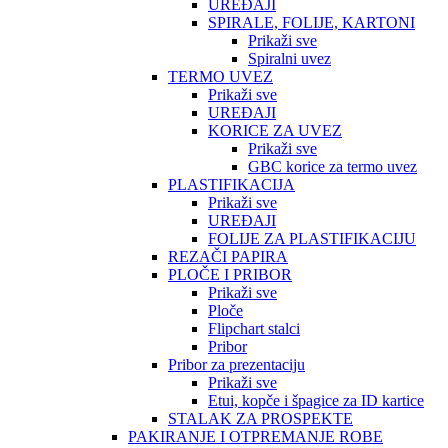
UREĐAJI
SPIRALE, FOLIJE, KARTONI
Prikaži sve
Spiralni uvez
TERMO UVEZ
Prikaži sve
UREĐAJI
KORICE ZA UVEZ
Prikaži sve
GBC korice za termo uvez
PLASTIFIKACIJA
Prikaži sve
UREĐAJI
FOLIJE ZA PLASTIFIKACIJU
REZAČI PAPIRA
PLOČE I PRIBOR
Prikaži sve
Ploče
Flipchart stalci
Pribor
Pribor za prezentaciju
Prikaži sve
Etui, kopče i špagice za ID kartice
STALAK ZA PROSPEKTE
PAKIRANJE I OTPREMANJE ROBE