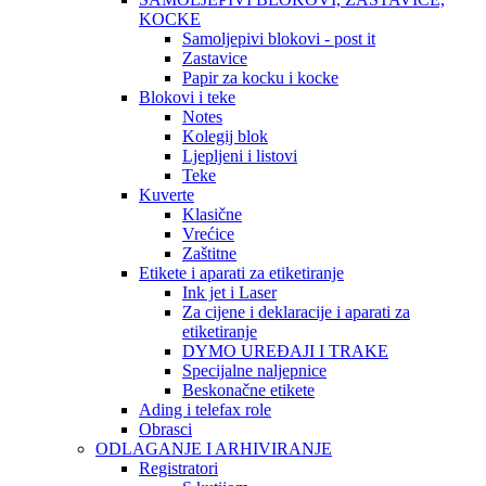
KOCKE
Samoljepivi blokovi - post it
Zastavice
Papir za kocku i kocke
Blokovi i teke
Notes
Kolegij blok
Ljepljeni i listovi
Teke
Kuverte
Klasične
Vrećice
Zaštitne
Etikete i aparati za etiketiranje
Ink jet i Laser
Za cijene i deklaracije i aparati za
etiketiranje
DYMO UREĐAJI I TRAKE
Specijalne naljepnice
Beskonačne etikete
Ading i telefax role
Obrasci
ODLAGANJE I ARHIVIRANJE
Registratori