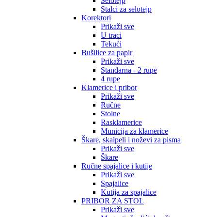
Selotejp
Stalci za selotejp
Korektori
Prikaži sve
U traci
Tekući
Bušilice za papir
Prikaži sve
Standarna - 2 rupe
4 rupe
Klamerice i pribor
Prikaži sve
Ručne
Stolne
Rasklamerice
Municija za klamerice
Škare, skalpeli i noževi za pisma
Prikaži sve
Škare
Ručne spajalice i kutije
Prikaži sve
Spajalice
Kutija za spajalice
PRIBOR ZA STOL
Prikaži sve