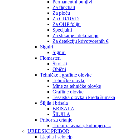
Permanentni punjivi
Za flipchart
Za ploču
Za CD/DVD
Za OHP foliju
Specijalni
Za slikanje i dekoraciju
Za detekciju krivotvorenih €
Signiri
Signiri
Flomasteri
Školski
Obični
Tehničke i grafitne olovke
Tehničke olovke
Mine za tehničke olovke
Grafitne olovke
Tesarska olovka i kreda šumska
Šiljila i brisala
BRISALA
ŠILJILA
Pribor za crtanje
Trokuti, ravnala, kutomjeri, ...
UREDSKI PRIBOR
Ljepila i selotejp