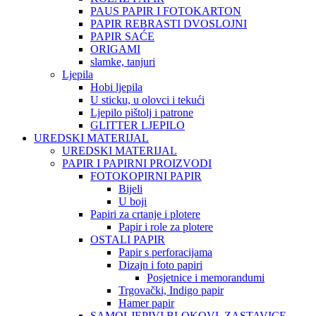
PAUS PAPIR I FOTOKARTON
PAPIR REBRASTI DVOSLOJNI
PAPIR SAĆE
ORIGAMI
slamke, tanjuri
Ljepila
Hobi ljepila
U sticku, u olovci i tekući
Ljepilo pištolj i patrone
GLITTER LJEPILO
UREDSKI MATERIJAL
UREDSKI MATERIJAL
PAPIR I PAPIRNI PROIZVODI
FOTOKOPIRNI PAPIR
Bijeli
U boji
Papiri za crtanje i plotere
Papir i role za plotere
OSTALI PAPIR
Papir s perforacijama
Dizajn i foto papiri
Posjetnice i memorandumi
Trgovački, Indigo papir
Hamer papir
SAMOLJEPIVI BLOKOVI, ZASTAVICE,