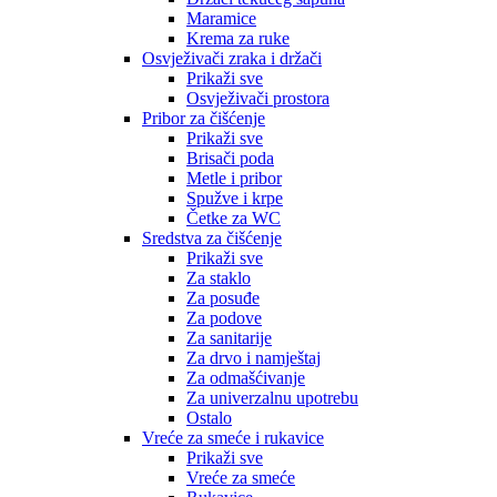
Maramice
Krema za ruke
Osvježivači zraka i držači
Prikaži sve
Osvježivači prostora
Pribor za čišćenje
Prikaži sve
Brisači poda
Metle i pribor
Spužve i krpe
Četke za WC
Sredstva za čišćenje
Prikaži sve
Za staklo
Za posuđe
Za podove
Za sanitarije
Za drvo i namještaj
Za odmašćivanje
Za univerzalnu upotrebu
Ostalo
Vreće za smeće i rukavice
Prikaži sve
Vreće za smeće