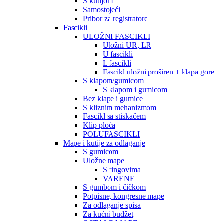
S kutijom
Samostojeći
Pribor za registratore
Fascikli
ULOŽNI FASCIKLI
Uložni UR, LR
U fascikli
L fascikli
Fascikl uložni proširen + klapa gore
S klapom/gumicom
S klapom i gumicom
Bez klape i gumice
S kliznim mehanizmom
Fascikl sa stiskačem
Klip ploča
POLUFASCIKLI
Mape i kutije za odlaganje
S gumicom
Uložne mape
S ringovima
VARENE
S gumbom i čičkom
Potpisne, kongresne mape
Za odlaganje spisa
Za kućni budžet