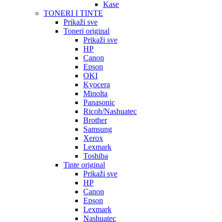
Kase
TONERI I TINTE
Prikaži sve
Toneri original
Prikaži sve
HP
Canon
Epson
OKI
Kyocera
Minolta
Panasonic
Ricoh/Nashuatec
Brother
Samsung
Xerox
Lexmark
Toshiba
Tinte original
Prikaži sve
HP
Canon
Epson
Lexmark
Nashuatec