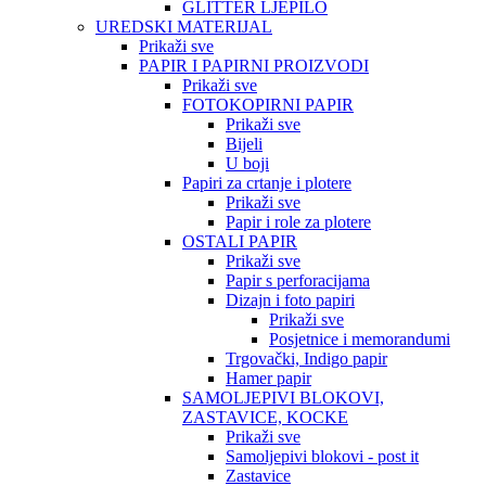
GLITTER LJEPILO
UREDSKI MATERIJAL
Prikaži sve
PAPIR I PAPIRNI PROIZVODI
Prikaži sve
FOTOKOPIRNI PAPIR
Prikaži sve
Bijeli
U boji
Papiri za crtanje i plotere
Prikaži sve
Papir i role za plotere
OSTALI PAPIR
Prikaži sve
Papir s perforacijama
Dizajn i foto papiri
Prikaži sve
Posjetnice i memorandumi
Trgovački, Indigo papir
Hamer papir
SAMOLJEPIVI BLOKOVI,
ZASTAVICE, KOCKE
Prikaži sve
Samoljepivi blokovi - post it
Zastavice