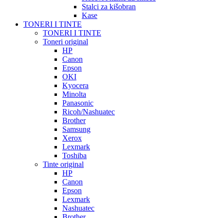
Stalci za kišobran
Kase
TONERI I TINTE
TONERI I TINTE
Toneri original
HP
Canon
Epson
OKI
Kyocera
Minolta
Panasonic
Ricoh/Nashuatec
Brother
Samsung
Xerox
Lexmark
Toshiba
Tinte original
HP
Canon
Epson
Lexmark
Nashuatec
Brother