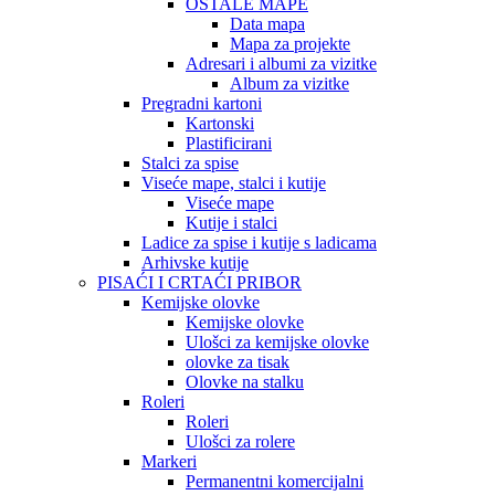
OSTALE MAPE
Data mapa
Mapa za projekte
Adresari i albumi za vizitke
Album za vizitke
Pregradni kartoni
Kartonski
Plastificirani
Stalci za spise
Viseće mape, stalci i kutije
Viseće mape
Kutije i stalci
Ladice za spise i kutije s ladicama
Arhivske kutije
PISAĆI I CRTAĆI PRIBOR
Kemijske olovke
Kemijske olovke
Ulošci za kemijske olovke
olovke za tisak
Olovke na stalku
Roleri
Roleri
Ulošci za rolere
Markeri
Permanentni komercijalni