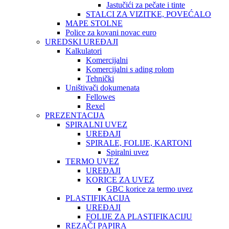
Jastučići za pečate i tinte
STALCI ZA VIZITKE, POVEĆALO
MAPE STOLNE
Police za kovani novac euro
UREDSKI UREĐAJI
Kalkulatori
Komercijalni
Komercijalni s ading rolom
Tehnički
Uništivači dokumenata
Fellowes
Rexel
PREZENTACIJA
SPIRALNI UVEZ
UREĐAJI
SPIRALE, FOLIJE, KARTONI
Spiralni uvez
TERMO UVEZ
UREĐAJI
KORICE ZA UVEZ
GBC korice za termo uvez
PLASTIFIKACIJA
UREĐAJI
FOLIJE ZA PLASTIFIKACIJU
REZAČI PAPIRA