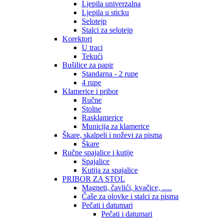
Ljepila univerzalna
Ljepila u sticku
Selotejp
Stalci za selotejp
Korektori
U traci
Tekući
Bušilice za papir
Standarna - 2 rupe
4 rupe
Klamerice i pribor
Ručne
Stolne
Rasklamerice
Municija za klamerice
Škare, skalpeli i noževi za pisma
Škare
Ručne spajalice i kutije
Spajalice
Kutija za spajalice
PRIBOR ZA STOL
Magneti, čavlići, kvačice, .....
Čaše za olovke i stalci za pisma
Pečati i datumari
Pečati i datumari