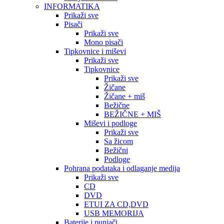
INFORMATIKA
Prikaži sve
Pisači
Prikaži sve
Mono pisači
Tipkovnice i miševi
Prikaži sve
Tipkovnice
Prikaži sve
Žičane
Žičane + miš
Bežične
BEŽIČNE + MIŠ
Miševi i podloge
Prikaži sve
Sa žicom
Bežični
Podloge
Pohrana podataka i odlaganje medija
Prikaži sve
CD
DVD
ETUI ZA CD,DVD
USB MEMORIJA
Baterije i punjači