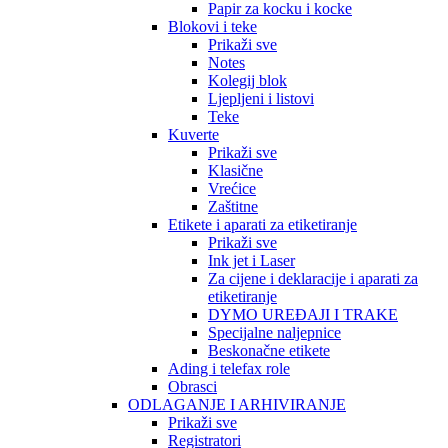
Papir za kocku i kocke
Blokovi i teke
Prikaži sve
Notes
Kolegij blok
Ljepljeni i listovi
Teke
Kuverte
Prikaži sve
Klasične
Vrećice
Zaštitne
Etikete i aparati za etiketiranje
Prikaži sve
Ink jet i Laser
Za cijene i deklaracije i aparati za
etiketiranje
DYMO UREĐAJI I TRAKE
Specijalne naljepnice
Beskonačne etikete
Ading i telefax role
Obrasci
ODLAGANJE I ARHIVIRANJE
Prikaži sve
Registratori