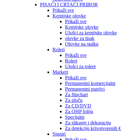
PISAĆI I CRTAĆI PRIBOR
Prikaži sve
Kemijske olovke
Prikaži sve
Kemijske olovke
Ulošci za kemijske olovke
olovke za tisak
Olovke na stalku
Roleri
Prikaži sve
Roleri
Ulošci za rolere
Markeri
Prikaži sve
Permanentni komercijalni
Permanentni punjivi
Za flipchart
Za ploču
Za CD/DVD
Za OHP foliju
Specijalni
Za slikanje i dekoraciju
Za detekciju krivotvorenih €
Signiri
Prikaži sve