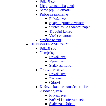
Prikaži sve
Ljepljive trake i aparati
Samoljepljivi omoti
Pribor za pakiranje
Prikaži sve
Špage i gumene vezice
Stretch folije i omotni papir
Trobojni konac
Vrećice natron
Vrećice patent
UREDSKI NAMJEŠTAJ
Prikaži sve
Namještaj
Prikaži sve
Vješalice
Stalak za noge
Grbovi i zastave
Prikaži sve
Zastave
Grbovi
Koševi i kante za smeće, stalci za
kišobrane, kase
Prikaži sve
Koševi i kante za smeće
Stalci za kišobran