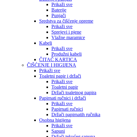
Prikaži sve
Baterije
Punjači
Sredstva za čišćenje opreme
Prikaži sve
Sprejevi i pjene
Vlažne maramice
Kabeli
Prikaži sve
Produžni kabeli
ČITAČ KARTICA
ČIŠĆENJE I HIGIJENA
Prikaži sve
Toaletni papir i držači
Prikaži sve
Toaletni papir
Držači toaletnog papira
Papirnati ručnici i držači
Prikaži sve
Papirnati ručnici
Držači papirnatih ručnika
Osobna higijena
Prikaži sve
Sapuni
Držači tekućeg sapuna