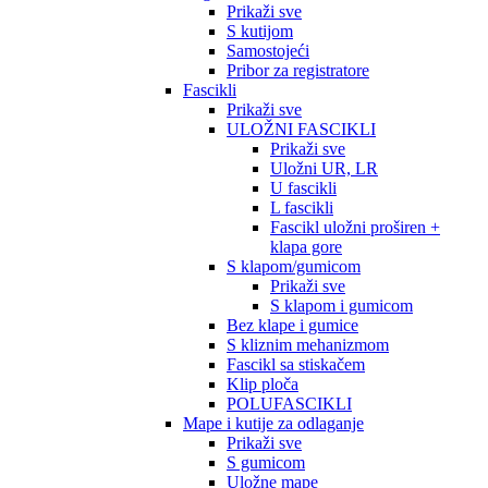
Prikaži sve
S kutijom
Samostojeći
Pribor za registratore
Fascikli
Prikaži sve
ULOŽNI FASCIKLI
Prikaži sve
Uložni UR, LR
U fascikli
L fascikli
Fascikl uložni proširen +
klapa gore
S klapom/gumicom
Prikaži sve
S klapom i gumicom
Bez klape i gumice
S kliznim mehanizmom
Fascikl sa stiskačem
Klip ploča
POLUFASCIKLI
Mape i kutije za odlaganje
Prikaži sve
S gumicom
Uložne mape