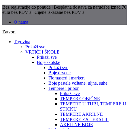
Bez registracije do ponude | Besplatna dostava za narudžbe iznad 70
eura bez PDV-a | Cijene iskazane bez PDV-a
O nama
Zatvori
Trgovina
Prikaži sve
VRTIĆI I ŠKOLE
Prikaži sve
Boje školske
Prikaži sve
Boje drvene
Flomasteri i markeri
Boje pastele voštane, uljne, suhe
Tempere i pribor
Prikaži sve
TEMPERE OBIČNE
TEMPERE U TUBI, TEMPERE U
STICKU
TEMPERE AKRILNE
TEMPERE ZA TEKSTIL
AKRILNE BOJE