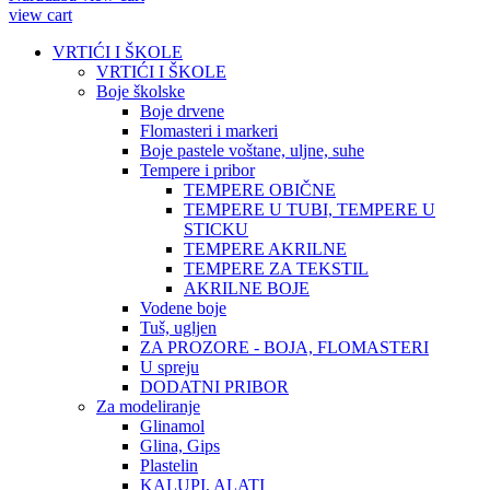
view cart
VRTIĆI I ŠKOLE
VRTIĆI I ŠKOLE
Boje školske
Boje drvene
Flomasteri i markeri
Boje pastele voštane, uljne, suhe
Tempere i pribor
TEMPERE OBIČNE
TEMPERE U TUBI, TEMPERE U
STICKU
TEMPERE AKRILNE
TEMPERE ZA TEKSTIL
AKRILNE BOJE
Vodene boje
Tuš, ugljen
ZA PROZORE - BOJA, FLOMASTERI
U spreju
DODATNI PRIBOR
Za modeliranje
Glinamol
Glina, Gips
Plastelin
KALUPI, ALATI