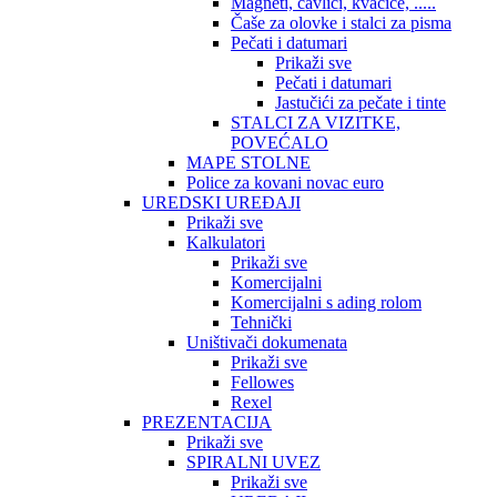
Magneti, čavlići, kvačice, .....
Čaše za olovke i stalci za pisma
Pečati i datumari
Prikaži sve
Pečati i datumari
Jastučići za pečate i tinte
STALCI ZA VIZITKE,
POVEĆALO
MAPE STOLNE
Police za kovani novac euro
UREDSKI UREĐAJI
Prikaži sve
Kalkulatori
Prikaži sve
Komercijalni
Komercijalni s ading rolom
Tehnički
Uništivači dokumenata
Prikaži sve
Fellowes
Rexel
PREZENTACIJA
Prikaži sve
SPIRALNI UVEZ
Prikaži sve