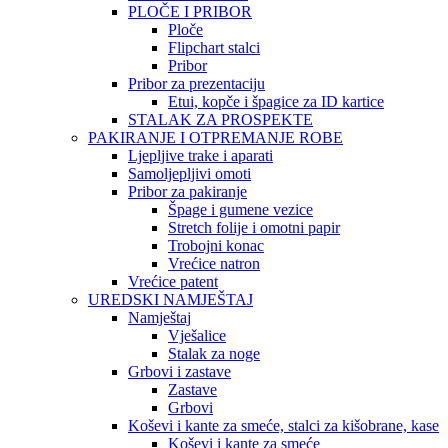
PLOČE I PRIBOR
Ploče
Flipchart stalci
Pribor
Pribor za prezentaciju
Etui, kopče i špagice za ID kartice
STALAK ZA PROSPEKTE
PAKIRANJE I OTPREMANJE ROBE
Ljepljive trake i aparati
Samoljepljivi omoti
Pribor za pakiranje
Špage i gumene vezice
Stretch folije i omotni papir
Trobojni konac
Vrećice natron
Vrećice patent
UREDSKI NAMJEŠTAJ
Namještaj
Vješalice
Stalak za noge
Grbovi i zastave
Zastave
Grbovi
Koševi i kante za smeće, stalci za kišobrane, kase
Koševi i kante za smeće