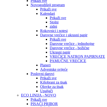
Prikaži sve
Novogodišnji program
Prikaži sve
Kalendari
Prikaži sve
Stolni
zidni
Rokovnici i notesi
Darovne vrećice i ukrasni papir
Prikaži sve
Darovne vrećice - jednobojne
Darovne vrećice - božićne
Ukrasni papir
VREĆICE NATRON PAPIRNATE
PAMUČNE VREĆICE
Planeri
Adventske svijeće
Poslovni darovi
Prikaži sve
Kišobrani za tisak
Olovke za tisak
Upaljači
ECO LINIJA - NOVO
Prikaži sve
PISAĆI PRIBOR