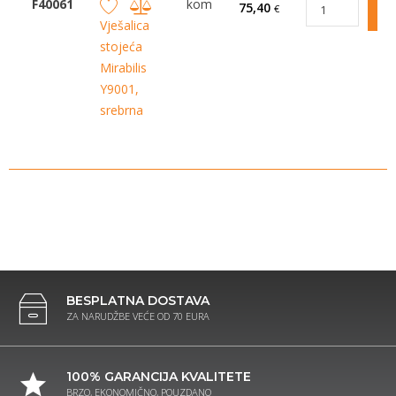
F40061
kom
75,40
€
Vješalica
stojeća
Mirabilis
Y9001,
srebrna
BESPLATNA DOSTAVA
ZA NARUDŽBE VEĆE OD 70 EURA
100% GARANCIJA KVALITETE
BRZO, EKONOMIČNO, POUZDANO