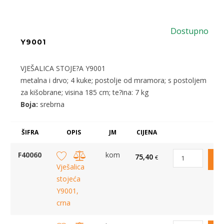
Dostupno
Y9001
VJEŠALICA STOJE?A Y9001
metalna i drvo; 4 kuke; postolje od mramora; s postoljem
za kišobrane; visina 185 cm; te?ina: 7 kg
Boja:
srebrna
ŠIFRA
OPIS
JM
CIJENA
F40060
kom
75,40
€
Vješalica
stojeća
Y9001,
crna