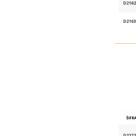
D2162
D2163
ŠIFR
D2272