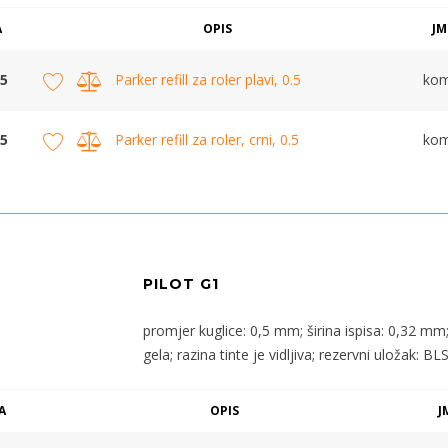
A
OPIS
JM
5
Parker refill za roler plavi, 0.5
ko
5
Parker refill za roler, crni, 0.5
ko
PILOT G1
promjer kuglice: 0,5 mm; širina ispisa: 0,32 mm; 
gela; razina tinte je vidljiva; rezervni uložak: BL
A
OPIS
J