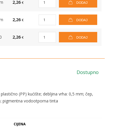
om
2,26
€
DODAJ
om
2,26
€
DODAJ
0
2,26
€
DODAJ
Dostupno
 plastično (PP) kućište; debljina vrha: 0,5 mm; čep,
lip; pigmentna vodootporna tinta
CIJENA