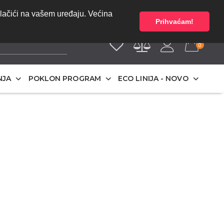
bez PDV-a | Cijene
O NAMA
olačići na vašem uređaju. Većina
Prihvaćam!
0
NJA
POKLON PROGRAM
ECO LINIJA - NOVO