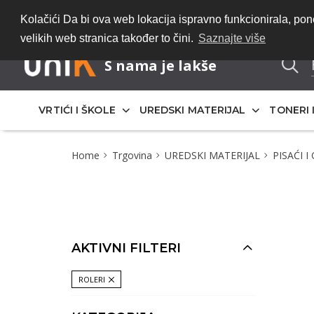
Bez registracije 
Kolačići Da bi ova web lokacija ispravno funkcionirala, p
velikih web stranica također to čini.
Saznajte više
S nama je lakše
VRTIĆI I ŠKOLE
UREDSKI MATERIJAL
TONERI 
Home
Trgovina
UREDSKI MATERIJAL
PISAĆI I
AKTIVNI FILTERI
ROLERI