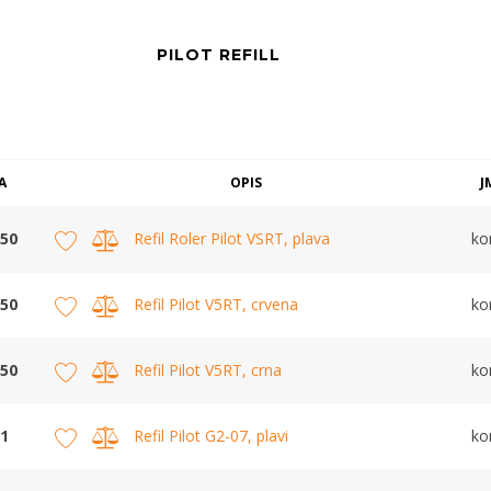
PILOT REFILL
A
OPIS
J
50
Refil Roler Pilot VSRT, plava
k
50
Refil Pilot V5RT, crvena
k
50
Refil Pilot V5RT, crna
k
1
Refil Pilot G2-07, plavi
k