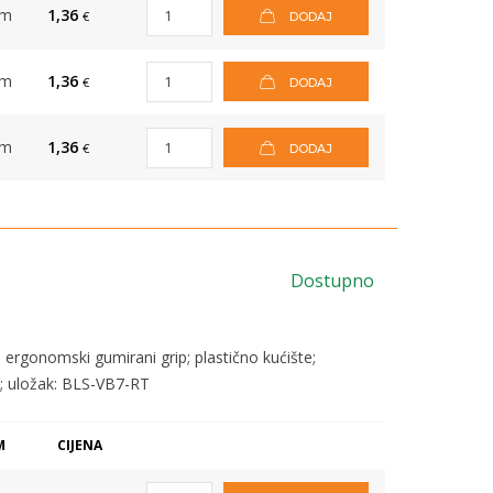
om
1,36
€
DODAJ
om
1,36
€
DODAJ
om
1,36
€
DODAJ
Dostupno
; ergonomski gumirani grip; plastično kućište;
m; uložak: BLS-VB7-RT
M
CIJENA