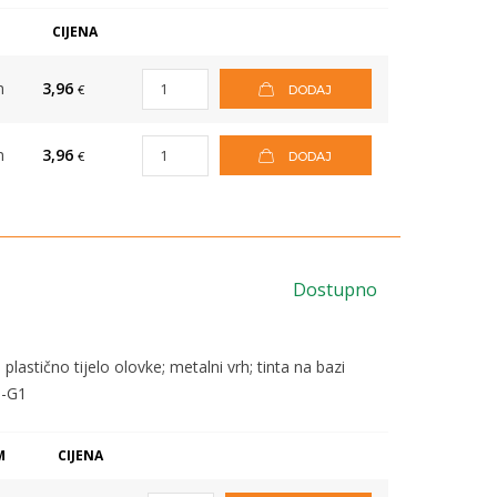
CIJENA
m
3,96
€
DODAJ
m
3,96
€
DODAJ
Dostupno
plastično tijelo olovke; metalni vrh; tinta na bazi
S-G1
M
CIJENA