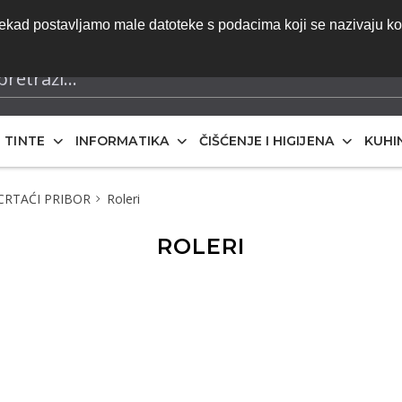
do ponude | Besplatna dostava za narudžbe iznad 70 eura 
onekad postavljamo male datoteke s podacima koji se nazivaju k
iskazane bez PDV-a
I TINTE
INFORMATIKA
ČIŠĆENJE I HIGIJENA
KUHI
 CRTAĆI PRIBOR
Roleri
ROLERI