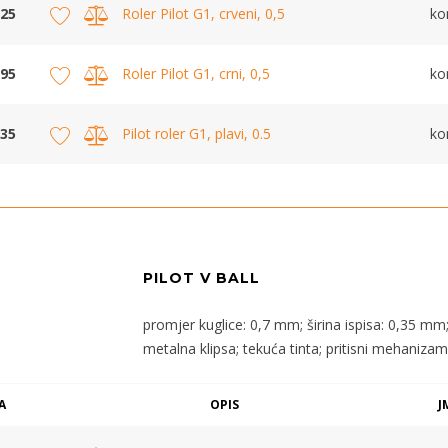
25
Roler Pilot G1, crveni, 0,5
k
95
Roler Pilot G1, crni, 0,5
k
35
Pilot roler G1, plavi, 0.5
k
PILOT V BALL
promjer kuglice: 0,7 mm; širina ispisa: 0,35 mm
metalna klipsa; tekuća tinta; pritisni mehaniza
A
OPIS
J