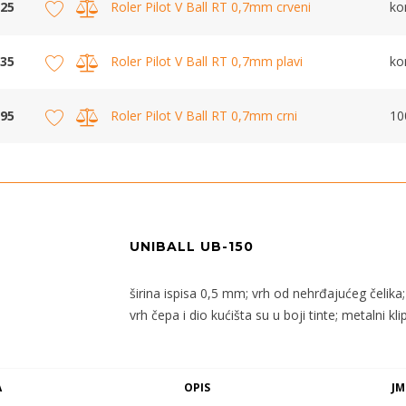
25
Roler Pilot V Ball RT 0,7mm crveni
k
35
Roler Pilot V Ball RT 0,7mm plavi
k
95
Roler Pilot V Ball RT 0,7mm crni
10
UNIBALL UB-150
širina ispisa 0,5 mm; vrh od nehrđajućeg čelika;
vrh čepa i dio kućišta su u boji tinte; metalni k
A
OPIS
JM