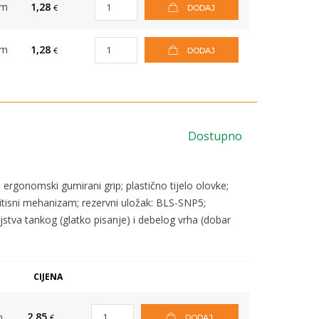
om
1,28
€
DODAJ
om
1,28
€
DODAJ
Dostupno
 ergonomski gumirani grip; plastično tijelo olovke;
ritisni mehanizam; rezervni uložak: BLS-SNP5;
ojstva tankog (glatko pisanje) i debelog vrha (dobar
CIJENA
2,85
m
€
DODAJ