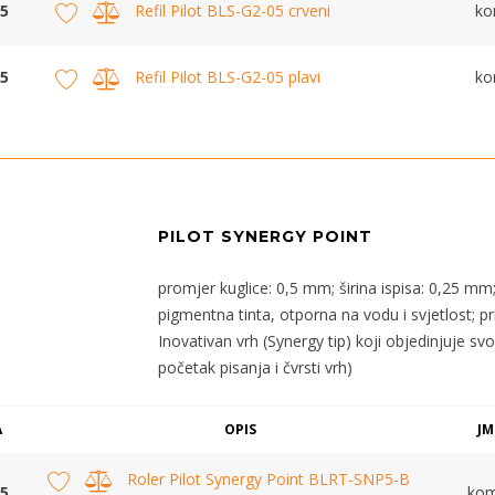
5
Refil Pilot BLS-G2-05 crveni
k
5
Refil Pilot BLS-G2-05 plavi
k
PILOT SYNERGY POINT
promjer kuglice: 0,5 mm; širina ispisa: 0,25 mm;
pigmentna tinta, otporna na vodu i svjetlost; p
Inovativan vrh (Synergy tip) koji objedinjuje sv
početak pisanja i čvrsti vrh)
A
OPIS
JM
Roler Pilot Synergy Point BLRT-SNP5-B
5
ko