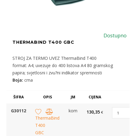
Dostupno
THERMABIND T400 GBC
STROJ ZA TERMO UVEZ ThermaBind T400
format: A4; uvezuje do 400 listova A4 80 gramskog
papira; svjetlosni i zvu?ni indikator spremnosti
Boja:
crna
ŠIFRA
OPIS
JM
CIJENA
G30112
kom
130,35
€
ThermaBind
T400
GBC