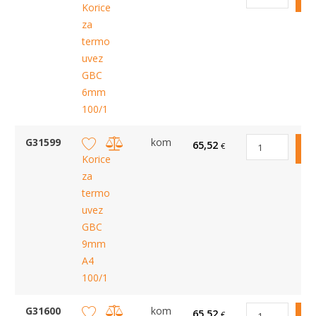
Korice
za
termo
uvez
GBC
6mm
100/1
G31599
kom
65,52
€
Korice
za
termo
uvez
GBC
9mm
A4
100/1
G31600
kom
65,52
€