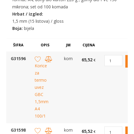
mikrona; set od 100 komada
Hrbat / izgled:
1,5 mm (15 listova) / gloss
Boja:
bijela
ŠIFRA
OPIS
JM
CIJENA
G31596
kom
65,52
€
Korice
za
termo
uvez
GBC
1,5mm
A4
100/1
G31598
kom
65,52
€