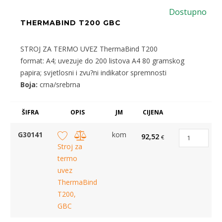
Dostupno
THERMABIND T200 GBC
STROJ ZA TERMO UVEZ ThermaBind T200
format: A4; uvezuje do 200 listova A4 80 gramskog
papira; svjetlosni i zvu?ni indikator spremnosti
Boja:
crna/srebrna
ŠIFRA
OPIS
JM
CIJENA
G30141
kom
92,52
€
Stroj za
termo
uvez
ThermaBind
T200,
GBC