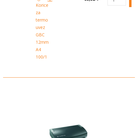
Korice
za
termo
uvez
GBC
12mm
A4
100/1