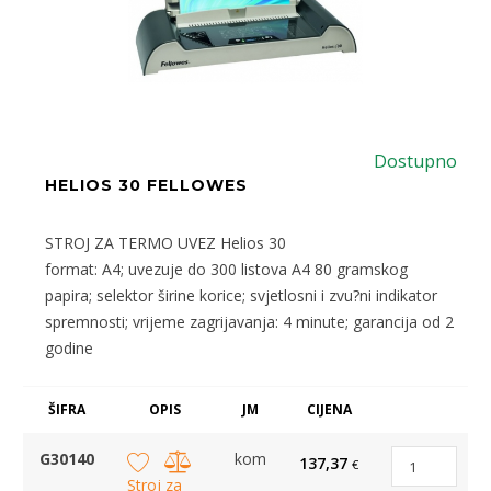
Dostupno
HELIOS 30 FELLOWES
STROJ ZA TERMO UVEZ Helios 30
format: A4; uvezuje do 300 listova A4 80 gramskog
papira; selektor širine korice; svjetlosni i zvu?ni indikator
spremnosti; vrijeme zagrijavanja: 4 minute; garancija od 2
godine
ŠIFRA
OPIS
JM
CIJENA
G30140
kom
137,37
€
Stroj za