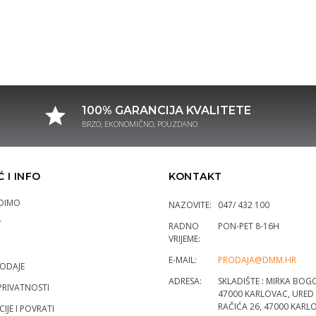
100% GARANCIJA KVALITETE
BRZO, EKONOMIČNO, POUZDANO
 I INFO
KONTAKT
DIMO
NAZOVITE:
047/ 432 100
T
RADNO
PON-PET 8-16H
VRIJEME:
E-MAIL:
PRODAJA@DMM.HR
RODAJE
ADRESA:
SKLADIŠTE : MIRKA BOGO
PRIVATNOSTI
47000 KARLOVAC, URED :
RAČIĆA 26, 47000 KARL
IJE I POVRATI