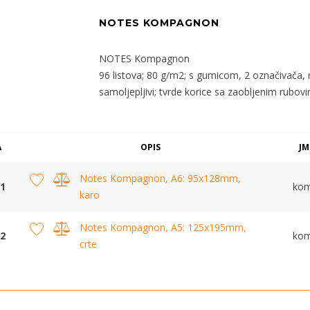
NOTES KOMPAGNON
NOTES Kompagnon
96 listova; 80 g/m2; s gumicom, 2 označivača, m
samoljepljivi; tvrde korice sa zaobljenim rubov
A
OPIS
JM
Notes Kompagnon, A6: 95x128mm,
1
ko
karo
Notes Kompagnon, A5: 125x195mm,
2
ko
crte