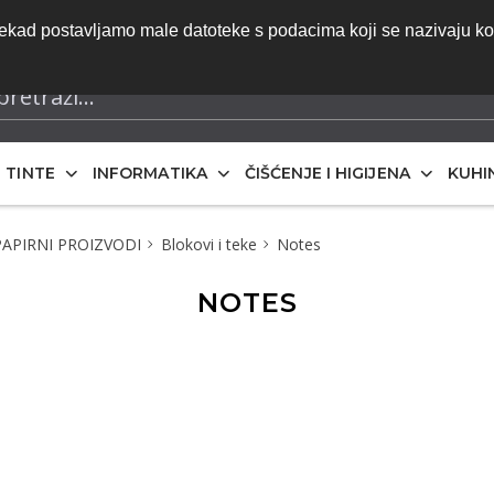
do ponude | Besplatna dostava za narudžbe iznad 70 eura 
onekad postavljamo male datoteke s podacima koji se nazivaju k
iskazane bez PDV-a
I TINTE
INFORMATIKA
ČIŠĆENJE I HIGIJENA
KUHI
 PAPIRNI PROIZVODI
Blokovi i teke
Notes
NOTES