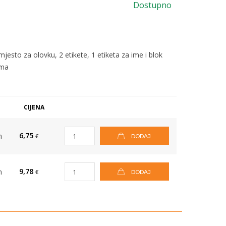
Dostupno
jesto za olovku, 2 etikete, 1 etiketa za ime i blok
ima
CIJENA
6,75
m
€
DODAJ
9,78
m
€
DODAJ