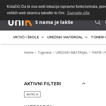
Bez registracije 
Kolačići Da bi ova web lokacija ispravno funkcionirala, p
velikih web stranica također to čini.
Saznajte više
S nama je lakše
VRTIĆI I ŠKOLE
UREDSKI MATERIJAL
TONERI 
Home
Trgovina
UREDSKI MATERIJAL
PAPIR I
AKTIVNI FILTERI
NOTES