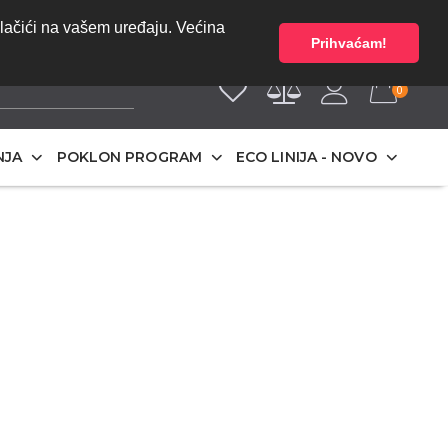
bez PDV-a | Cijene
O NAMA
olačići na vašem uređaju. Većina
Prihvaćam!
0
NJA
POKLON PROGRAM
ECO LINIJA - NOVO