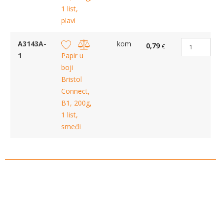
1 list,
plavi
A3143A-
kom
0,79
€
1
Papir u
boji
Bristol
Connect,
B1, 200g,
1 list,
smeđi