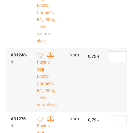
Bristol
Connect,
B1, 200g,
1 list,
azurno
plavi
A31240-
kom
0,79
€
1
Papir u
boji
Bristol
Connect,
B1, 200g,
1 list,
narančasti
A31276-
kom
0,79
€
1
Papir u
boji