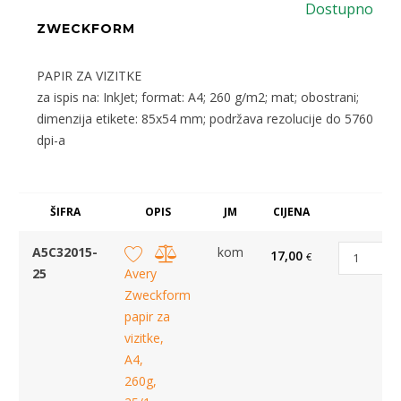
Dostupno
ZWECKFORM
PAPIR ZA VIZITKE
za ispis na: InkJet; format: A4; 260 g/m2; mat; obostrani;
dimenzija etikete: 85x54 mm; podržava rezolucije do 5760
dpi-a
ŠIFRA
OPIS
JM
CIJENA
A5C32015-
kom
17,00
€
25
Avery
Zweckform
papir za
vizitke,
A4,
260g,