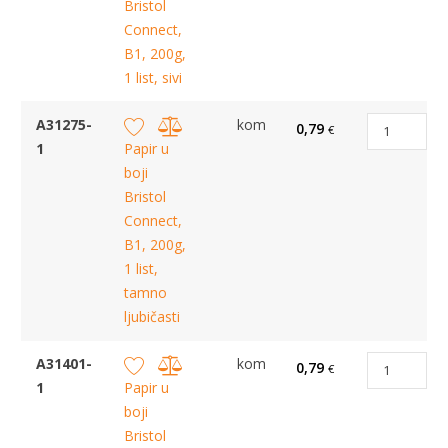
Bristol
Connect,
B1, 200g,
1 list, sivi
A31275-
kom
0,79
€
1
Papir u
boji
Bristol
Connect,
B1, 200g,
1 list,
tamno
ljubičasti
A31401-
kom
0,79
€
1
Papir u
boji
Bristol