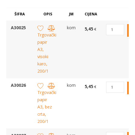
ŠIFRA
OPIS
JM
CIJENA
A30025
kom
5,45
€
Trgovački
papir
A3,
visoki
karo,
200/1
A30026
kom
5,45
€
Trgovački
papir
A3, bez
crta,
200/1