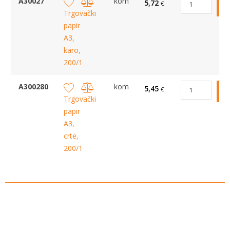
A30027
kom
5,72
€
Trgovački
papir
A3,
karo,
200/1
A300280
kom
5,45
€
Trgovački
papir
A3,
crte,
200/1