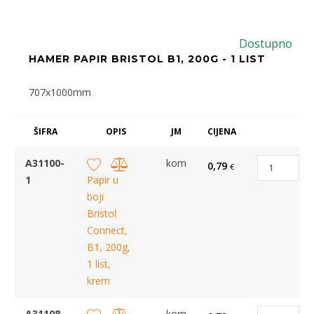
Dostupno
HAMER PAPIR BRISTOL B1, 200G - 1 LIST
707x1000mm
ŠIFRA
OPIS
JM
CIJENA
A31100-
kom
0,79
€
1
Papir u
boji
Bristol
Connect,
B1, 200g,
1 list,
krem
A31108-
kom