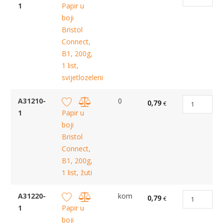
1
Papir u
boji
Bristol
Connect,
B1, 200g,
1 list,
svijetlozeleni
A31210-
0
0,79
€
1
Papir u
boji
Bristol
Connect,
B1, 200g,
1 list, žuti
A31220-
kom
0,79
€
1
Papir u
boji