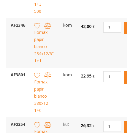
1+3
500
AF2346
kom
42,00
€
Fornax
papir
bianco
234x12/6"
1+1
AF3801
kom
22,95
€
Fornax
papir
bianco
380x12
1+0
AF2354
kut
26,32
€
Fornax