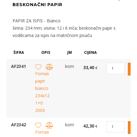
BESKONAČNI PAPIR
PAPIR ZA ISPIS - Bianco
širina: 234 mm; visina: 12 i 6 inča; beskonačni papir s
vodilicama za ispis na matričnom pisaču
ŠIFRA
OPIS
JM
CIJENA
AF2341
kom
33,40
€
Fornax
papir
bianco
234x12
1+0
2000
AF2342
kom
42,30
€
Fornax