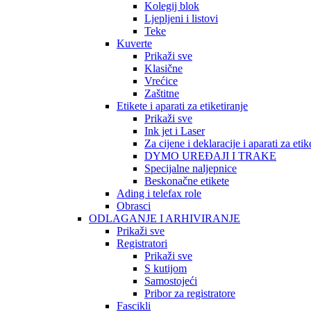
Kolegij blok
Ljepljeni i listovi
Teke
Kuverte
Prikaži sve
Klasične
Vrećice
Zaštitne
Etikete i aparati za etiketiranje
Prikaži sve
Ink jet i Laser
Za cijene i deklaracije i aparati za etik
DYMO UREĐAJI I TRAKE
Specijalne naljepnice
Beskonačne etikete
Ading i telefax role
Obrasci
ODLAGANJE I ARHIVIRANJE
Prikaži sve
Registratori
Prikaži sve
S kutijom
Samostojeći
Pribor za registratore
Fascikli