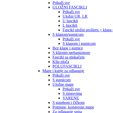
Prikaži sve
ULOŽNI FASCIKLI
Prikaži sve
Uložni UR, LR
U fascikli
L fascikli
Fascikl uložni proširen + klapa
S klapom/gumicom
Prikaži sve
S klapom i gumicom
Bez klape i gumice
S kliznim mehanizmom
Fascikl sa stiskačem
Klip ploča
POLUFASCIKLI
Mape i kutije za odlaganje
Prikaži sve
S gumicom
Uložne mape
Prikaži sve
S ringovima
VARENE
S gumbom i čičkom
Potpisne, kongresne mape
Za odlaganje spisa