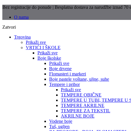
Bez registracije do ponude | Besplatna dostava za narudžbe iznad 70
O nama
Zatvori
Trgovina
Prikaži sve
VRTIĆI I ŠKOLE
Prikaži sve
Boje školske
Prikaži sve
Boje drvene
Flomasteri i markeri
Boje pastele voštane, uljne, suhe
Tempere i pribor
Prikaži sve
TEMPERE OBIČNE
TEMPERE U TUBI, TEMPERE U 
TEMPERE AKRILNE
TEMPERE ZA TEKSTIL
AKRILNE BOJE
Vodene boje
Tuš, ugljen