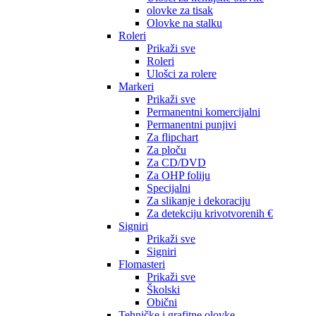
olovke za tisak
Olovke na stalku
Roleri
Prikaži sve
Roleri
Ulošci za rolere
Markeri
Prikaži sve
Permanentni komercijalni
Permanentni punjivi
Za flipchart
Za ploču
Za CD/DVD
Za OHP foliju
Specijalni
Za slikanje i dekoraciju
Za detekciju krivotvorenih €
Signiri
Prikaži sve
Signiri
Flomasteri
Prikaži sve
Školski
Obični
Tehničke i grafitne olovke