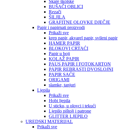
Škare školske
BUŠAČI OBLICI
Rezači
ŠILJILA
GRAFITNE OLOVKE DJEČJE
Papir i papirnati proizvodi
Prikaži sve
krep papir, akvarel papir, svileni papir
HAMER PAPIR
BLOKOVI CRTAĆI
Papir u boji
KOLAŽ PAPIR
PAUS PAPIR I FOTOKARTON
PAPIR REBRASTI DVOSLOJNI
PAPIR SAĆE
ORIGAMI
slamke, tanjuri
Ljepila
Prikaži sve
Hobi ljepila
U sticku, u olovci i tekući
Ljepilo pištolj i patrone
GLITTER LJEPILO
UREDSKI MATERIJAL
Prikaži sve