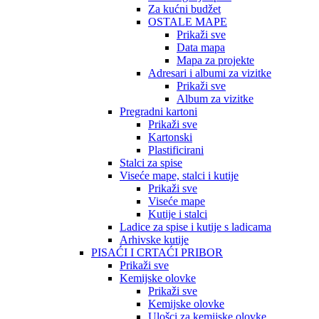
Za kućni budžet
OSTALE MAPE
Prikaži sve
Data mapa
Mapa za projekte
Adresari i albumi za vizitke
Prikaži sve
Album za vizitke
Pregradni kartoni
Prikaži sve
Kartonski
Plastificirani
Stalci za spise
Viseće mape, stalci i kutije
Prikaži sve
Viseće mape
Kutije i stalci
Ladice za spise i kutije s ladicama
Arhivske kutije
PISAĆI I CRTAĆI PRIBOR
Prikaži sve
Kemijske olovke
Prikaži sve
Kemijske olovke
Ulošci za kemijske olovke