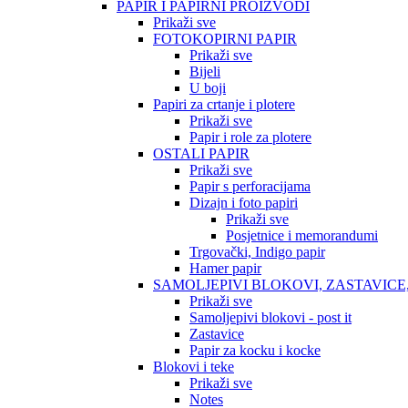
PAPIR I PAPIRNI PROIZVODI
Prikaži sve
FOTOKOPIRNI PAPIR
Prikaži sve
Bijeli
U boji
Papiri za crtanje i plotere
Prikaži sve
Papir i role za plotere
OSTALI PAPIR
Prikaži sve
Papir s perforacijama
Dizajn i foto papiri
Prikaži sve
Posjetnice i memorandumi
Trgovački, Indigo papir
Hamer papir
SAMOLJEPIVI BLOKOVI, ZASTAVICE
Prikaži sve
Samoljepivi blokovi - post it
Zastavice
Papir za kocku i kocke
Blokovi i teke
Prikaži sve
Notes