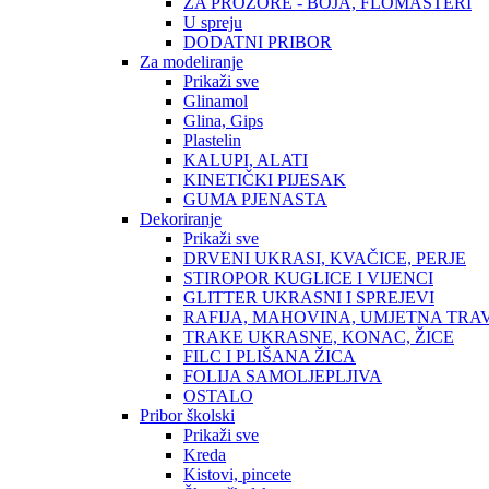
ZA PROZORE - BOJA, FLOMASTERI
U spreju
DODATNI PRIBOR
Za modeliranje
Prikaži sve
Glinamol
Glina, Gips
Plastelin
KALUPI, ALATI
KINETIČKI PIJESAK
GUMA PJENASTA
Dekoriranje
Prikaži sve
DRVENI UKRASI, KVAČICE, PERJE
STIROPOR KUGLICE I VIJENCI
GLITTER UKRASNI I SPREJEVI
RAFIJA, MAHOVINA, UMJETNA TRA
TRAKE UKRASNE, KONAC, ŽICE
FILC I PLIŠANA ŽICA
FOLIJA SAMOLJEPLJIVA
OSTALO
Pribor školski
Prikaži sve
Kreda
Kistovi, pincete