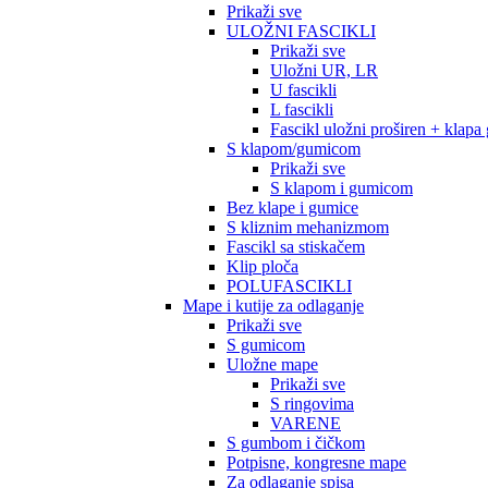
Prikaži sve
ULOŽNI FASCIKLI
Prikaži sve
Uložni UR, LR
U fascikli
L fascikli
Fascikl uložni proširen + klapa
S klapom/gumicom
Prikaži sve
S klapom i gumicom
Bez klape i gumice
S kliznim mehanizmom
Fascikl sa stiskačem
Klip ploča
POLUFASCIKLI
Mape i kutije za odlaganje
Prikaži sve
S gumicom
Uložne mape
Prikaži sve
S ringovima
VARENE
S gumbom i čičkom
Potpisne, kongresne mape
Za odlaganje spisa