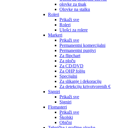
olovke za tisak
Olovke na stalku
Roleri
Prikaži sve
Roleri
Ulošci za rolere
Markeri
Prikaži sve
Permanentni komercijalni
Permanentni punjivi
Za flipchart
Za ploču
Za CD/DVD
Za OHP foliju
Specijalni
Za slikanje i dekoraciju
Za detekciju krivotvorenih €
Signiri
Prikaži sve
Signiri
Flomasteri
Prikaži sve
Školski
Obični
Tehničke i grafitne olovke