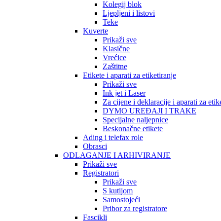
Kolegij blok
Ljepljeni i listovi
Teke
Kuverte
Prikaži sve
Klasične
Vrećice
Zaštitne
Etikete i aparati za etiketiranje
Prikaži sve
Ink jet i Laser
Za cijene i deklaracije i aparati za etik
DYMO UREĐAJI I TRAKE
Specijalne naljepnice
Beskonačne etikete
Ading i telefax role
Obrasci
ODLAGANJE I ARHIVIRANJE
Prikaži sve
Registratori
Prikaži sve
S kutijom
Samostojeći
Pribor za registratore
Fascikli