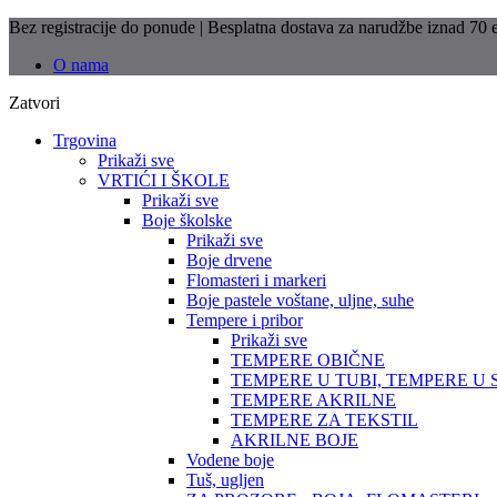
Bez registracije do ponude | Besplatna dostava za narudžbe iznad 70
O nama
Zatvori
Trgovina
Prikaži sve
VRTIĆI I ŠKOLE
Prikaži sve
Boje školske
Prikaži sve
Boje drvene
Flomasteri i markeri
Boje pastele voštane, uljne, suhe
Tempere i pribor
Prikaži sve
TEMPERE OBIČNE
TEMPERE U TUBI, TEMPERE U 
TEMPERE AKRILNE
TEMPERE ZA TEKSTIL
AKRILNE BOJE
Vodene boje
Tuš, ugljen