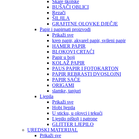
Škare školske
BUŠAČI OBLICI
Rezači
ŠILJILA
GRAFITNE OLOVKE DJEČJE
Papir i papirnati proizvodi
Prikaži sve
krep papir, akvarel papir, svileni papir
HAMER PAPIR
BLOKOVI CRTAĆI
Papir u boji
KOLAŽ PAPIR
PAUS PAPIR I FOTOKARTON
PAPIR REBRASTI DVOSLOJNI
PAPIR SAĆE
ORIGAMI
slamke, tanjuri
Ljepila
Prikaži sve
Hobi ljepila
U sticku, u olovci i tekući
Ljepilo pištolj i patrone
GLITTER LJEPILO
UREDSKI MATERIJAL
Prikaži sve