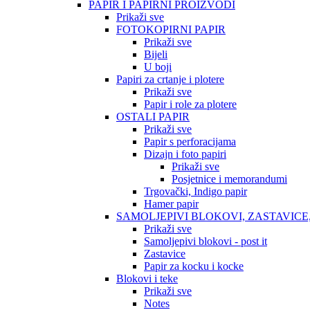
PAPIR I PAPIRNI PROIZVODI
Prikaži sve
FOTOKOPIRNI PAPIR
Prikaži sve
Bijeli
U boji
Papiri za crtanje i plotere
Prikaži sve
Papir i role za plotere
OSTALI PAPIR
Prikaži sve
Papir s perforacijama
Dizajn i foto papiri
Prikaži sve
Posjetnice i memorandumi
Trgovački, Indigo papir
Hamer papir
SAMOLJEPIVI BLOKOVI, ZASTAVICE
Prikaži sve
Samoljepivi blokovi - post it
Zastavice
Papir za kocku i kocke
Blokovi i teke
Prikaži sve
Notes