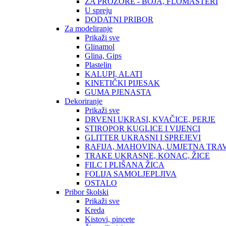
ZA PROZORE - BOJA, FLOMASTERI
U spreju
DODATNI PRIBOR
Za modeliranje
Prikaži sve
Glinamol
Glina, Gips
Plastelin
KALUPI, ALATI
KINETIČKI PIJESAK
GUMA PJENASTA
Dekoriranje
Prikaži sve
DRVENI UKRASI, KVAČICE, PERJE
STIROPOR KUGLICE I VIJENCI
GLITTER UKRASNI I SPREJEVI
RAFIJA, MAHOVINA, UMJETNA TRA
TRAKE UKRASNE, KONAC, ŽICE
FILC I PLIŠANA ŽICA
FOLIJA SAMOLJEPLJIVA
OSTALO
Pribor školski
Prikaži sve
Kreda
Kistovi, pincete