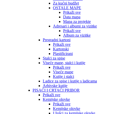
Za kućni budžet
OSTALE MAPE
Prikaži sve
Data mapa
Mapa za projekte
Adresari i albumi za vizitke
Prikaži sve
Album za vizitke
Pregradni kartoni
Prikaži sve
Kartonski
Plastificirani
Stalci za spise
Viseće mape, stalci i kutije
Prikaži sve
Viseće mape
Kutije i stalci
Ladice za spise i kutije s ladicama
Arhivske kutije
PISAĆI I CRTAĆI PRIBOR
Prikaži sve
Kemijske olovke
Prikaži sve
Kemijske olovke
Ulošci za kemijske olovke