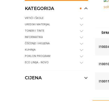
KATEGORIJA
VRTIĆI I ŠKOLE
UREDSKI MATERIJAL
TONERI I TINTE
ŠIFR
INFORMATIKA
ČIŠĆENJE I HIGIJENA
I1003
KUHINJA
POKLON PROGRAM
ECO LINIJA - NOVO
I1001
CIJENA
I1001