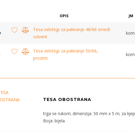
OPIS
JM
Tesa selotejp za pakiranje 48/66 smeđi
9
kom
solvent
Tesa selotejp za pakiranje 50/66,
1
kom
prozirni
TESA OBOSTRANA
trga se rukom; dimenzija: 50 mm x 5 m; za lijepl
Boja: bijela