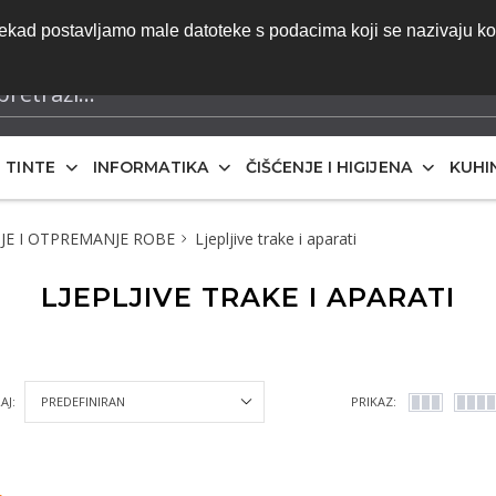
do ponude | Besplatna dostava za narudžbe iznad 70 eura 
onekad postavljamo male datoteke s podacima koji se nazivaju k
iskazane bez PDV-a
I TINTE
INFORMATIKA
ČIŠĆENJE I HIGIJENA
KUHI
JE I OTPREMANJE ROBE
Ljepljive trake i aparati
LJEPLJIVE TRAKE I APARATI
AJ:
PRIKAZ: