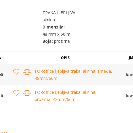
TRAKA LJEPLJIVA
akrilna
Dimenzija:
48 mm x 66 m
Boja:
prozirna
A
OPIS
J
FORoffice ljepljiva traka, akrilna, smeđa,
90
ko
48mm/66m
FORoffice ljepljiva traka, akrilna,
10
ko
prozirna, 48mm/66m