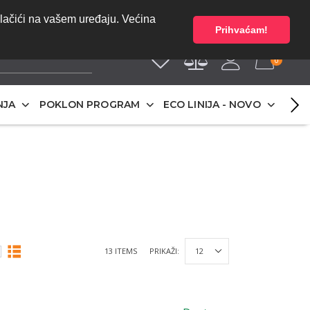
bez PDV-a | Cijene
O NAMA
olačići na vašem uređaju. Većina
Prihvaćam!
0
NJA
POKLON PROGRAM
ECO LINIJA - NOVO
13 ITEMS
PRIKAŽI: