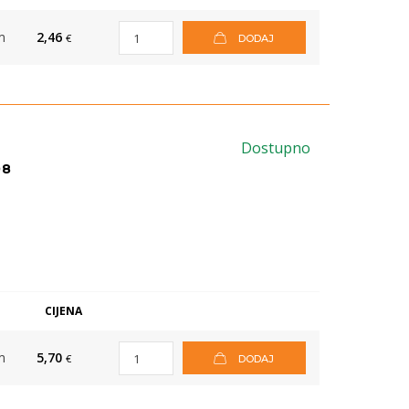
m
2,46
€
DODAJ
Dostupno
08
M
CIJENA
m
5,70
€
DODAJ