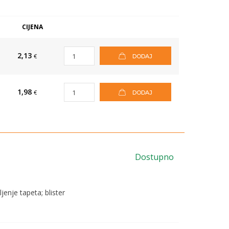
CIJENA
2,13
€
DODAJ
1,98
€
DODAJ
Dostupno
jenje tapeta; blister