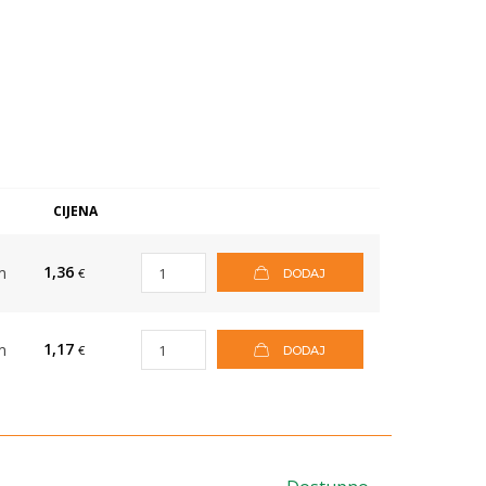
M
CIJENA
1,36
m
€
DODAJ
1,17
m
€
DODAJ