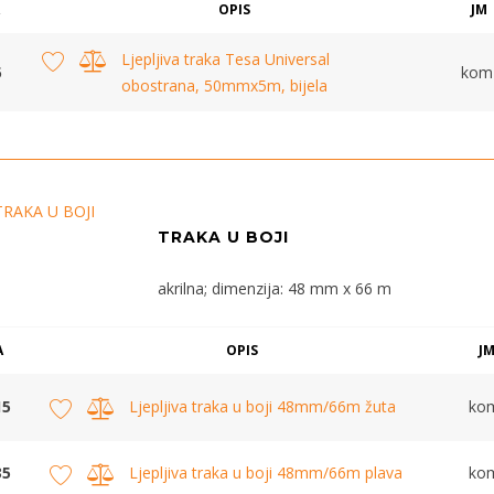
OPIS
JM
Ljepljiva traka Tesa Universal
5
kom
obostrana, 50mmx5m, bijela
TRAKA U BOJI
akrilna; dimenzija: 48 mm x 66 m
A
OPIS
J
15
Ljepljiva traka u boji 48mm/66m žuta
ko
35
Ljepljiva traka u boji 48mm/66m plava
ko