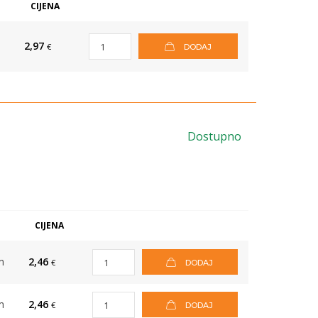
CIJENA
2,97
€
DODAJ
Dostupno
M
CIJENA
m
2,46
€
DODAJ
m
2,46
€
DODAJ