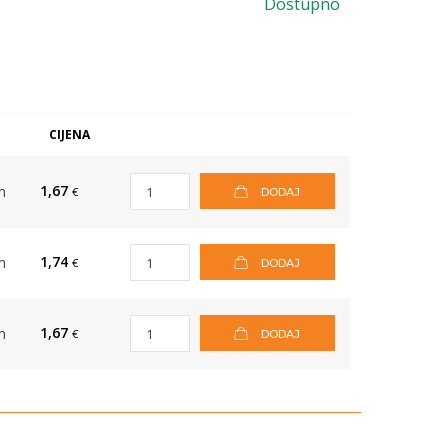
Dostupno
M
CIJENA
1,67
m
€
DODAJ
1,74
m
€
DODAJ
1,67
m
€
DODAJ