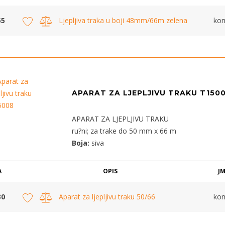
55
Ljepljiva traka u boji 48mm/66m zelena
ko
APARAT ZA LJEPLJIVU TRAKU T150
APARAT ZA LJEPLJIVU TRAKU
ru?ni; za trake do 50 mm x 66 m
Boja:
siva
A
OPIS
J
30
Aparat za ljepljivu traku 50/66
ko