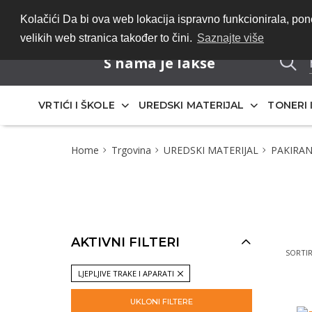
Bez registracije 
Kolačići Da bi ova web lokacija ispravno funkcionirala, p
velikih web stranica također to čini.
Saznajte više
S nama je lakše
VRTIĆI I ŠKOLE
UREDSKI MATERIJAL
TONERI 
Home
Trgovina
UREDSKI MATERIJAL
PAKIRAN
AKTIVNI FILTERI
SORTIR
LJEPLJIVE TRAKE I APARATI
UKLONI FILTERE