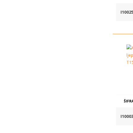
I1002
ŠIFR
I1000