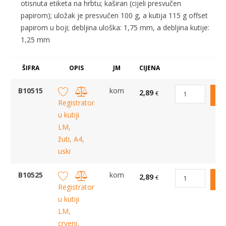
otisnuta etiketa na hrbtu; kaširan (cijeli presvučen
papirom); uložak je presvučen 100 g, a kutija 115 g offset
papirom u boji; debljina uloška: 1,75 mm, a debljina kutije:
1,25 mm
ŠIFRA
OPIS
JM
CIJENA
B10515
kom
2,89
€
Registrator
u kutiji
LM,
žuti, A4,
uski
B10525
kom
2,89
€
Registrator
u kutiji
LM,
crveni,