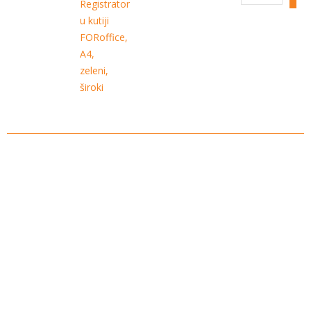
Registrator
u kutiji
FORoffice,
A4,
zeleni,
široki