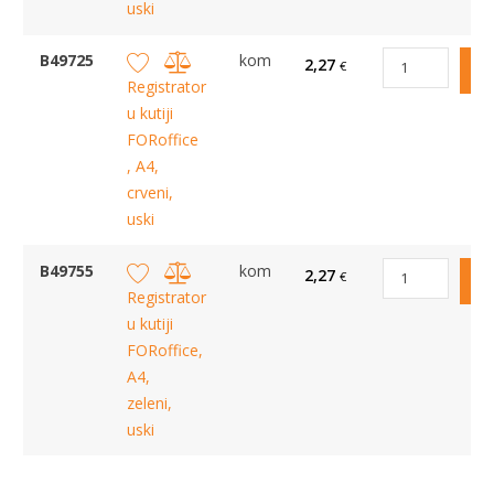
uski
B49725
kom
2,27
€
Registrator
u kutiji
FORoffice
, A4,
crveni,
uski
B49755
kom
2,27
€
Registrator
u kutiji
FORoffice,
A4,
zeleni,
uski