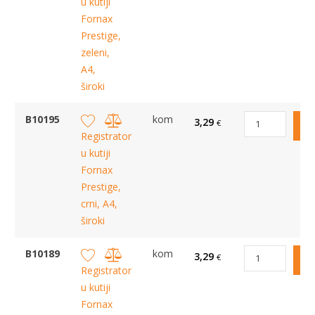
u kutiji
Fornax
Prestige,
zeleni,
A4,
široki
B10195
kom
3,29
€
Registrator
u kutiji
Fornax
Prestige,
crni, A4,
široki
B10189
kom
3,29
€
Registrator
u kutiji
Fornax