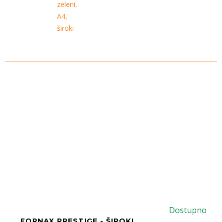
zeleni,
A4,
široki
Dostupno
FORNAX PRESTIGE - ŠIROKI