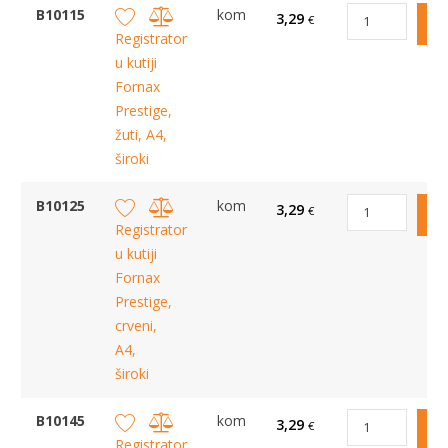
B10115
kom
3,29
€
Registrator
u kutiji
Fornax
Prestige,
žuti, A4,
široki
B10125
kom
3,29
€
Registrator
u kutiji
Fornax
Prestige,
crveni,
A4,
široki
B10145
kom
3,29
€
Registrator