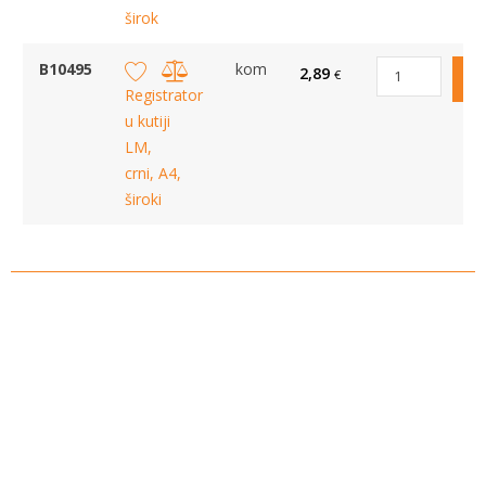
širok
B10495
kom
2,89
€
Registrator
u kutiji
LM,
crni, A4,
široki