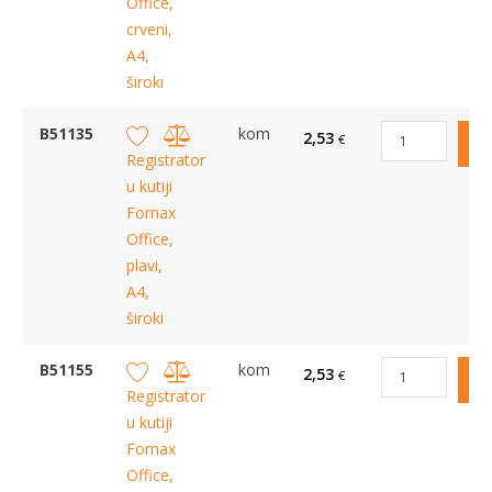
Office,
crveni,
A4,
široki
B51135
kom
2,53
€
Registrator
u kutiji
Fornax
Office,
plavi,
A4,
široki
B51155
kom
2,53
€
Registrator
u kutiji
Fornax
Office,