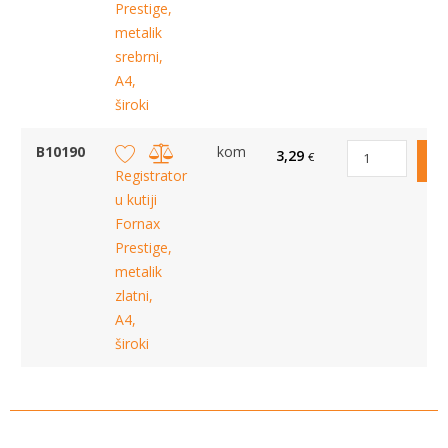
Prestige,
metalik
srebrni,
A4,
široki
B10190
kom
3,29
€
Registrator
u kutiji
Fornax
Prestige,
metalik
zlatni,
A4,
široki