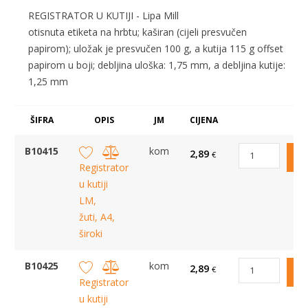
REGISTRATOR U KUTIJI - Lipa Mill
otisnuta etiketa na hrbtu; kaširan (cijeli presvučen
papirom); uložak je presvučen 100 g, a kutija 115 g offset
papirom u boji; debljina uloška: 1,75 mm, a debljina kutije:
1,25 mm
ŠIFRA
OPIS
JM
CIJENA
B10415
kom
2,89
€
Registrator
u kutiji
LM,
žuti, A4,
široki
B10425
kom
2,89
€
Registrator
u kutiji