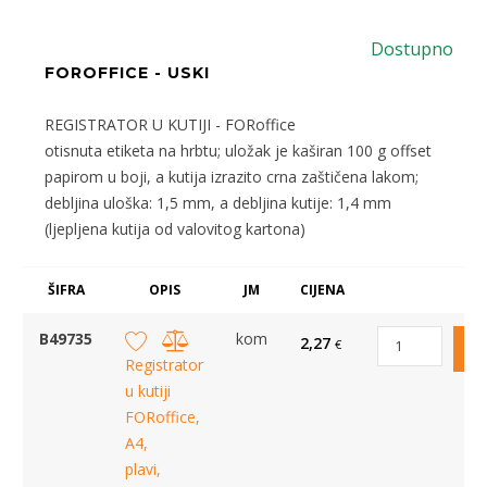
Dostupno
FOROFFICE - USKI
REGISTRATOR U KUTIJI - FORoffice
otisnuta etiketa na hrbtu; uložak je kaširan 100 g offset
papirom u boji, a kutija izrazito crna zaštičena lakom;
debljina uloška: 1,5 mm, a debljina kutije: 1,4 mm
(ljepljena kutija od valovitog kartona)
ŠIFRA
OPIS
JM
CIJENA
B49735
kom
2,27
€
Registrator
u kutiji
FORoffice,
A4,
plavi,