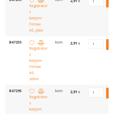
2,91
€
Registrator
s
kutijom
Fornax
A5, plavi
B47255
kom
2,91
€
Registrator
s
kutijom
Fornax
A5,
zeleni
B47295
kom
2,91
€
Registrator
s
kutijom