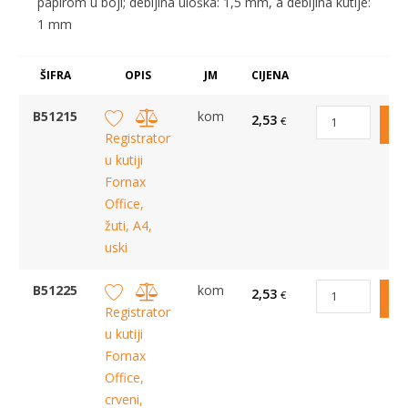
papirom u boji; debljina uloška: 1,5 mm, a debljina kutije:
1 mm
ŠIFRA
OPIS
JM
CIJENA
B51215
kom
2,53
€
Registrator
u kutiji
Fornax
Office,
žuti, A4,
uski
B51225
kom
2,53
€
Registrator
u kutiji
Fornax
Office,
crveni,