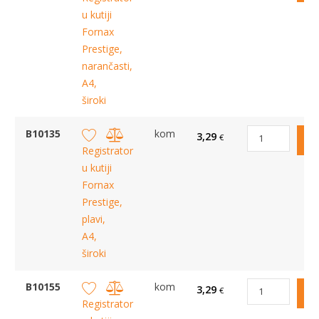
u kutiji
Fornax
Prestige,
narančasti,
A4,
široki
B10135
kom
3,29
€
Registrator
u kutiji
Fornax
Prestige,
plavi,
A4,
široki
B10155
kom
3,29
€
Registrator