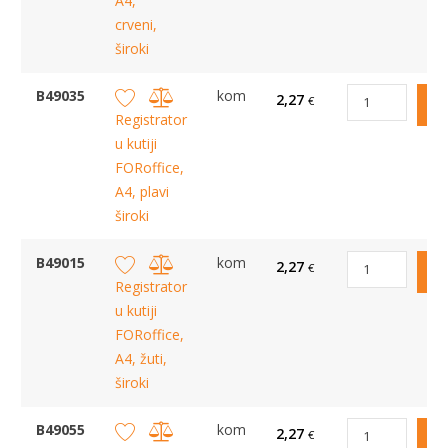
A4,
crveni,
široki
B49035
kom
2,27
€
Registrator
u kutiji
FORoffice,
A4, plavi
široki
B49015
kom
2,27
€
Registrator
u kutiji
FORoffice,
A4, žuti,
široki
B49055
kom
2,27
€