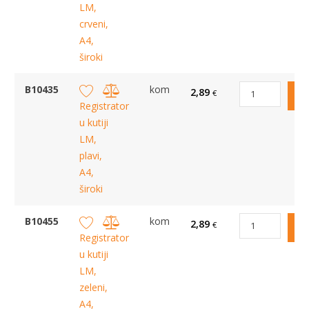
LM,
crveni,
A4,
široki
B10435
kom
2,89
€
Registrator
u kutiji
LM,
plavi,
A4,
široki
B10455
kom
2,89
€
Registrator
u kutiji
LM,
zeleni,
A4,