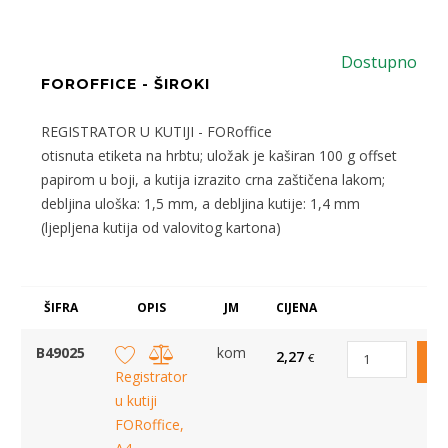
Dostupno
FOROFFICE - ŠIROKI
REGISTRATOR U KUTIJI - FORoffice
otisnuta etiketa na hrbtu; uložak je kaširan 100 g offset
papirom u boji, a kutija izrazito crna zaštičena lakom;
debljina uloška: 1,5 mm, a debljina kutije: 1,4 mm
(ljepljena kutija od valovitog kartona)
ŠIFRA
OPIS
JM
CIJENA
B49025
kom
2,27
€
Registrator
u kutiji
FORoffice,