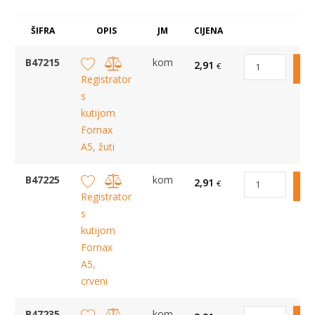
ŠIFRA
OPIS
JM
CIJENA
B47215
kom
2,91
€
Registrator
s
kutijom
Fornax
A5, žuti
B47225
kom
2,91
€
Registrator
s
kutijom
Fornax
A5,
crveni
B47235
kom