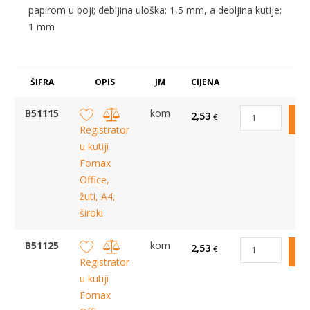
papirom u boji; debljina uloška: 1,5 mm, a debljina kutije:
1 mm
ŠIFRA
OPIS
JM
CIJENA
B51115
kom
2,53
€
Registrator
u kutiji
Fornax
Office,
žuti, A4,
široki
B51125
kom
2,53
€
Registrator
u kutiji
Fornax