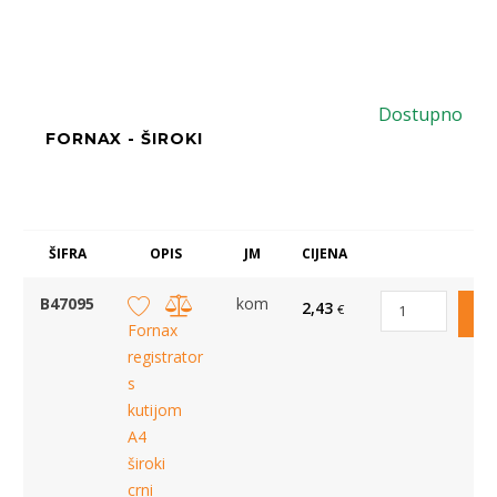
Dostupno
FORNAX - ŠIROKI
ŠIFRA
OPIS
JM
CIJENA
B47095
kom
2,43
€
Fornax
registrator
s
kutijom
A4
široki
crni