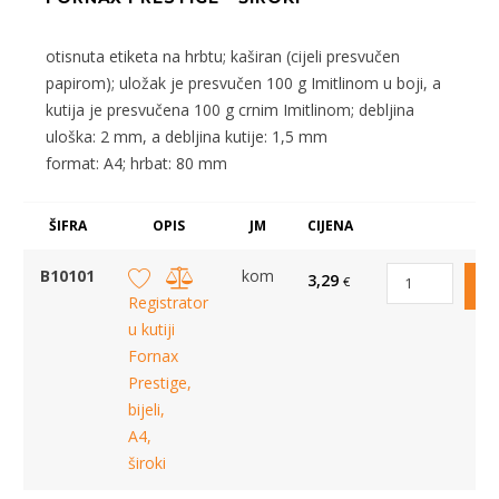
otisnuta etiketa na hrbtu; kaširan (cijeli presvučen
papirom); uložak je presvučen 100 g Imitlinom u boji, a
kutija je presvučena 100 g crnim Imitlinom; debljina
uloška: 2 mm, a debljina kutije: 1,5 mm
format: A4; hrbat: 80 mm
ŠIFRA
OPIS
JM
CIJENA
B10101
kom
3,29
€
Registrator
u kutiji
Fornax
Prestige,
bijeli,
A4,
široki