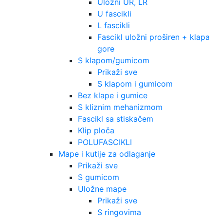
Uložni UR, LR
U fascikli
L fascikli
Fascikl uložni proširen + klapa
gore
S klapom/gumicom
Prikaži sve
S klapom i gumicom
Bez klape i gumice
S kliznim mehanizmom
Fascikl sa stiskačem
Klip ploča
POLUFASCIKLI
Mape i kutije za odlaganje
Prikaži sve
S gumicom
Uložne mape
Prikaži sve
S ringovima