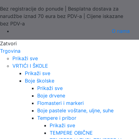
Bez registracije do ponude | Besplatna dostava za
narudžbe iznad 70 eura bez PDV-a | Cijene iskazane
bez PDV-a
O nama
Zatvori
Trgovina
Prikaži sve
VRTIĆI I ŠKOLE
Prikaži sve
Boje školske
Prikaži sve
Boje drvene
Flomasteri i markeri
Boje pastele voštane, uljne, suhe
Tempere i pribor
Prikaži sve
TEMPERE OBIČNE