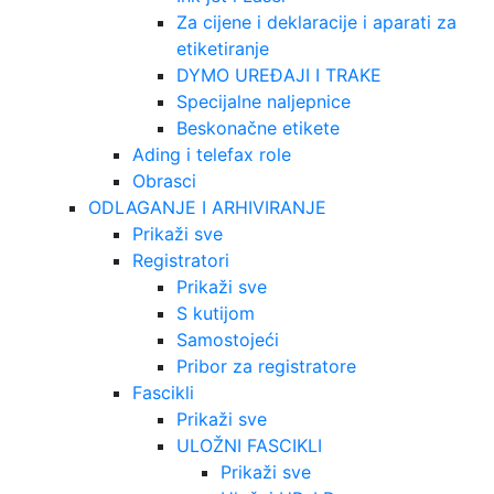
Za cijene i deklaracije i aparati za
etiketiranje
DYMO UREĐAJI I TRAKE
Specijalne naljepnice
Beskonačne etikete
Ading i telefax role
Obrasci
ODLAGANJE I ARHIVIRANJE
Prikaži sve
Registratori
Prikaži sve
S kutijom
Samostojeći
Pribor za registratore
Fascikli
Prikaži sve
ULOŽNI FASCIKLI
Prikaži sve