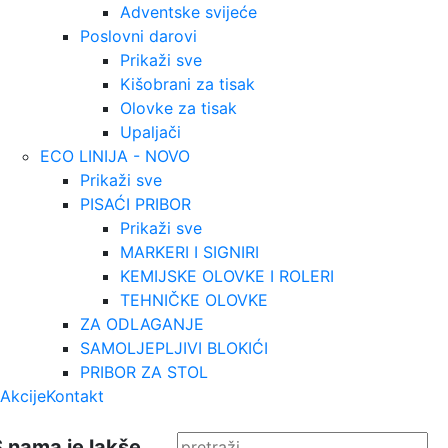
Adventske svijeće
Poslovni darovi
Prikaži sve
Kišobrani za tisak
Olovke za tisak
Upaljači
ECO LINIJA - NOVO
Prikaži sve
PISAĆI PRIBOR
Prikaži sve
MARKERI I SIGNIRI
KEMIJSKE OLOVKE I ROLERI
TEHNIČKE OLOVKE
ZA ODLAGANJE
SAMOLJEPLJIVI BLOKIĆI
PRIBOR ZA STOL
Akcije
Kontakt
S nama je lakše