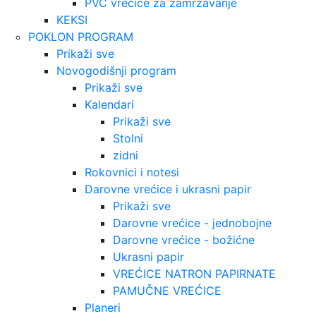
PVC vrećice za zamrzavanje
KEKSI
POKLON PROGRAM
Prikaži sve
Novogodišnji program
Prikaži sve
Kalendari
Prikaži sve
Stolni
zidni
Rokovnici i notesi
Darovne vrećice i ukrasni papir
Prikaži sve
Darovne vrećice - jednobojne
Darovne vrećice - božićne
Ukrasni papir
VREĆICE NATRON PAPIRNATE
PAMUČNE VREĆICE
Planeri