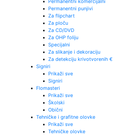
Permanentni komercijalni
Permanentni punjivi
Za flipchart
Za ploču
Za CD/DVD
Za OHP foliju
Specijalni
Za slikanje i dekoraciju
Za detekciju krivotvorenih €
Signiri
Prikaži sve
Signiri
Flomasteri
Prikaži sve
Školski
Obični
Tehničke i grafitne olovke
Prikaži sve
Tehničke olovke