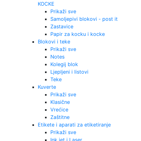
KOCKE
Prikaži sve
Samoljepivi blokovi - post it
Zastavice
Papir za kocku i kocke
Blokovi i teke
Prikaži sve
Notes
Kolegij blok
Ljepljeni i listovi
Teke
Kuverte
Prikaži sve
Klasične
Vrećice
Zaštitne
Etikete i aparati za etiketiranje
Prikaži sve
Ink jet i Laser