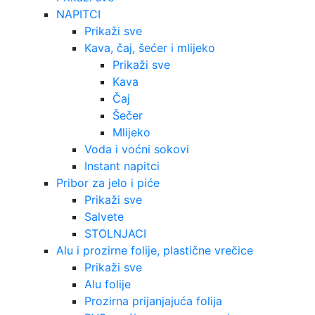
NAPITCI
Prikaži sve
Kava, čaj, šećer i mlijeko
Prikaži sve
Kava
Čaj
Šečer
Mlijeko
Voda i voćni sokovi
Instant napitci
Pribor za jelo i piće
Prikaži sve
Salvete
STOLNJACI
Alu i prozirne folije, plastične vrečice
Prikaži sve
Alu folije
Prozirna prijanjajuća folija