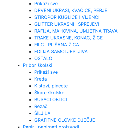
Prikaži sve
DRVENI UKRASI, KVAČICE, PERJE
STIROPOR KUGLICE I VIJENCI
GLITTER UKRASNI I SPREJEVI
RAFIJA, MAHOVINA, UMJETNA TRAVA
TRAKE UKRASNE, KONAC, ŽICE
FILC I PLIŠANA ŽICA
FOLIJA SAMOLJEPLJIVA
OSTALO
Pribor školski
Prikaži sve
Kreda
Kistovi, pincete
Škare školske
BUŠAČI OBLICI
Rezači
ŠILJILA
GRAFITNE OLOVKE DJEČJE
Papir i papirnati proizvodi