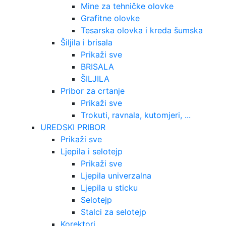
Mine za tehničke olovke
Grafitne olovke
Tesarska olovka i kreda šumska
Šiljila i brisala
Prikaži sve
BRISALA
ŠILJILA
Pribor za crtanje
Prikaži sve
Trokuti, ravnala, kutomjeri, ...
UREDSKI PRIBOR
Prikaži sve
Ljepila i selotejp
Prikaži sve
Ljepila univerzalna
Ljepila u sticku
Selotejp
Stalci za selotejp
Korektori