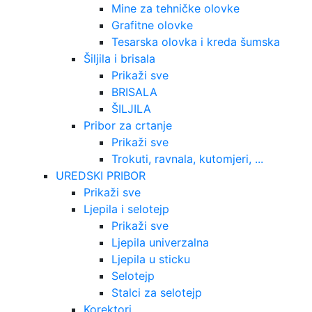
Mine za tehničke olovke
Grafitne olovke
Tesarska olovka i kreda šumska
Šiljila i brisala
Prikaži sve
BRISALA
ŠILJILA
Pribor za crtanje
Prikaži sve
Trokuti, ravnala, kutomjeri, ...
UREDSKI PRIBOR
Prikaži sve
Ljepila i selotejp
Prikaži sve
Ljepila univerzalna
Ljepila u sticku
Selotejp
Stalci za selotejp
Korektori