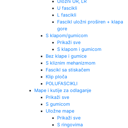
Uložni UR, LR
U fascikli
L fascikli
Fascikl uložni proširen + klapa
gore
S klapom/gumicom
Prikaži sve
S klapom i gumicom
Bez klape i gumice
S kliznim mehanizmom
Fascikl sa stiskačem
Klip ploča
POLUFASCIKLI
Mape i kutije za odlaganje
Prikaži sve
S gumicom
Uložne mape
Prikaži sve
S ringovima