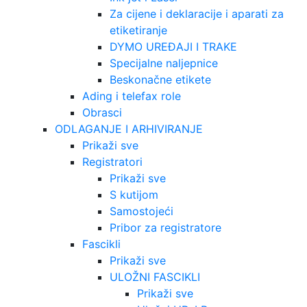
Za cijene i deklaracije i aparati za
etiketiranje
DYMO UREĐAJI I TRAKE
Specijalne naljepnice
Beskonačne etikete
Ading i telefax role
Obrasci
ODLAGANJE I ARHIVIRANJE
Prikaži sve
Registratori
Prikaži sve
S kutijom
Samostojeći
Pribor za registratore
Fascikli
Prikaži sve
ULOŽNI FASCIKLI
Prikaži sve