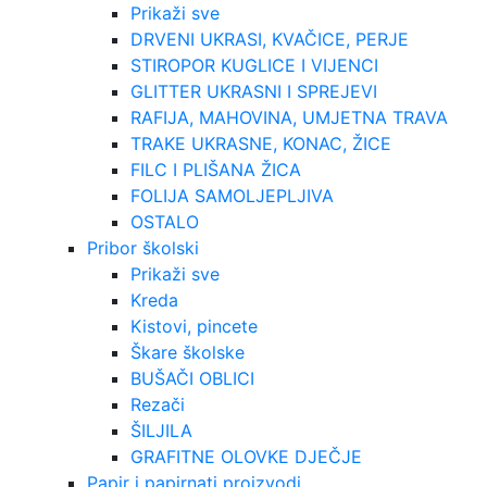
Prikaži sve
DRVENI UKRASI, KVAČICE, PERJE
STIROPOR KUGLICE I VIJENCI
GLITTER UKRASNI I SPREJEVI
RAFIJA, MAHOVINA, UMJETNA TRAVA
TRAKE UKRASNE, KONAC, ŽICE
FILC I PLIŠANA ŽICA
FOLIJA SAMOLJEPLJIVA
OSTALO
Pribor školski
Prikaži sve
Kreda
Kistovi, pincete
Škare školske
BUŠAČI OBLICI
Rezači
ŠILJILA
GRAFITNE OLOVKE DJEČJE
Papir i papirnati proizvodi