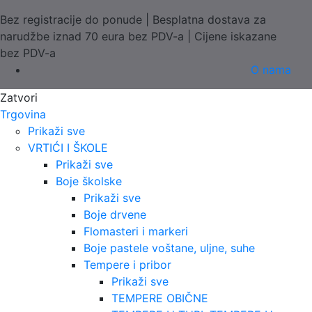
Bez registracije do ponude | Besplatna dostava za
narudžbe iznad 70 eura bez PDV-a | Cijene iskazane
bez PDV-a
O nama
Zatvori
Trgovina
Prikaži sve
VRTIĆI I ŠKOLE
Prikaži sve
Boje školske
Prikaži sve
Boje drvene
Flomasteri i markeri
Boje pastele voštane, uljne, suhe
Tempere i pribor
Prikaži sve
TEMPERE OBIČNE