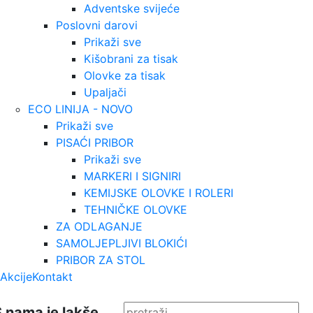
Adventske svijeće
Poslovni darovi
Prikaži sve
Kišobrani za tisak
Olovke za tisak
Upaljači
ECO LINIJA - NOVO
Prikaži sve
PISAĆI PRIBOR
Prikaži sve
MARKERI I SIGNIRI
KEMIJSKE OLOVKE I ROLERI
TEHNIČKE OLOVKE
ZA ODLAGANJE
SAMOLJEPLJIVI BLOKIĆI
PRIBOR ZA STOL
Akcije
Kontakt
S nama je lakše