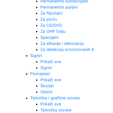
Permanentni komercijalni
Permanentni punjivi
Za flipchart
Za ploču
Za CD/DVD
Za OHP foliju
Specijalni
Za slikanje i dekoraciju
Za detekciju krivotvorenih €
Signiri
Prikaži sve
Signiri
Flomasteri
Prikaži sve
Školski
Obični
Tehničke i grafitne olovke
Prikaži sve
Tehničke olovke