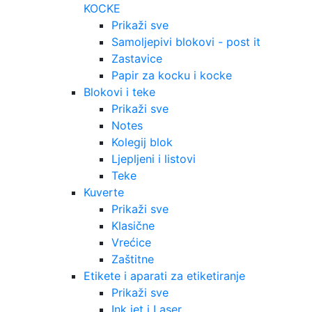
KOCKE
Prikaži sve
Samoljepivi blokovi - post it
Zastavice
Papir za kocku i kocke
Blokovi i teke
Prikaži sve
Notes
Kolegij blok
Ljepljeni i listovi
Teke
Kuverte
Prikaži sve
Klasične
Vrećice
Zaštitne
Etikete i aparati za etiketiranje
Prikaži sve
Ink jet i Laser