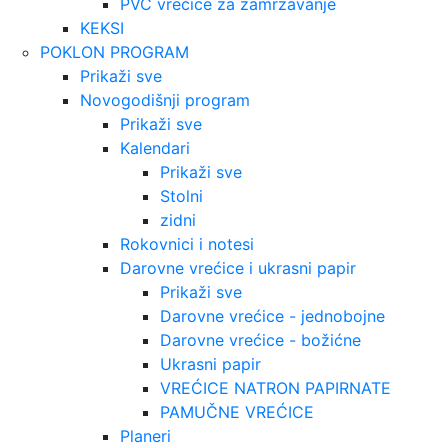
PVC vrećice za zamrzavanje
KEKSI
POKLON PROGRAM
Prikaži sve
Novogodišnji program
Prikaži sve
Kalendari
Prikaži sve
Stolni
zidni
Rokovnici i notesi
Darovne vrećice i ukrasni papir
Prikaži sve
Darovne vrećice - jednobojne
Darovne vrećice - božićne
Ukrasni papir
VREĆICE NATRON PAPIRNATE
PAMUČNE VREĆICE
Planeri