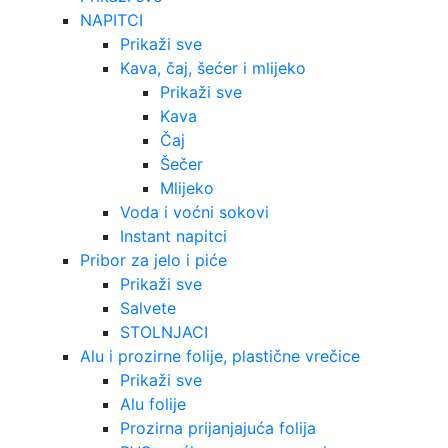
NAPITCI
Prikaži sve
Kava, čaj, šećer i mlijeko
Prikaži sve
Kava
Čaj
Šečer
Mlijeko
Voda i voćni sokovi
Instant napitci
Pribor za jelo i piće
Prikaži sve
Salvete
STOLNJACI
Alu i prozirne folije, plastične vrečice
Prikaži sve
Alu folije
Prozirna prijanjajuća folija