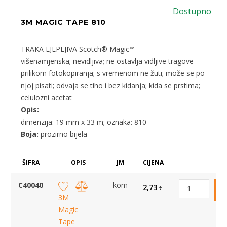
Dostupno
3M MAGIC TAPE 810
TRAKA LJEPLJIVA Scotch® Magic™
višenamjenska; nevidljiva; ne ostavlja vidljive tragove
prilikom fotokopiranja; s vremenom ne žuti; može se po
njoj pisati; odvaja se tiho i bez kidanja; kida se prstima;
celulozni acetat
Opis:
dimenzija: 19 mm x 33 m; oznaka: 810
Boja:
prozirno bijela
ŠIFRA
OPIS
JM
CIJENA
C40040
kom
2,73
€
3M
Magic
Tape