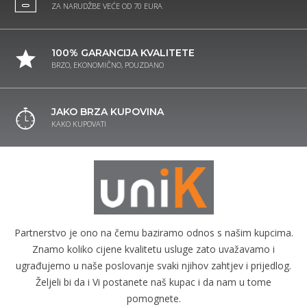
ZA NARUDŽBE VEĆE OD 70 EURA
100% GARANCIJA KVALITETE
BRZO, EKONOMIČNO, POUZDANO
JAKO BRZA KUPOVINA
KAKO KUPOVATI
Partnerstvo je ono na čemu baziramo odnos s našim kupcima.
Znamo koliko cijene kvalitetu usluge zato uvažavamo i
ugrađujemo u naše poslovanje svaki njihov zahtjev i prijedlog.
Željeli bi da i Vi postanete naš kupac i da nam u tome
pomognete.