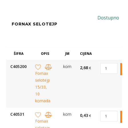
Dostupno
FORNAX SELOTEJP
ŠIFRA
OPIS
JM
CIJENA
C405200
kom
2,68
€
Fornax
selotejp
15/33,
10
komada
C40531
kom
0,43
€
Fornax
selotejp