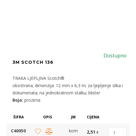
Dostupno
3M SCOTCH 136
TRAKA LJEPLJIVA Scotch®
obostrana; dimenzija: 12 mm x 6,3 m; za ljepljenje slika i
dokumenata; na jednokratnom stalku; blister
Boja:
prozirna
ŠIFRA
OPIS
JM
CIJENA
C40050
kom
2,51
€