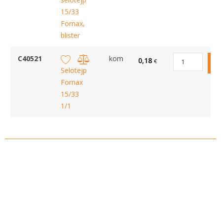
15/33
Fornax,
blister
C40521
kom
0,18
€
Selotejp
Fornax
15/33
1/1