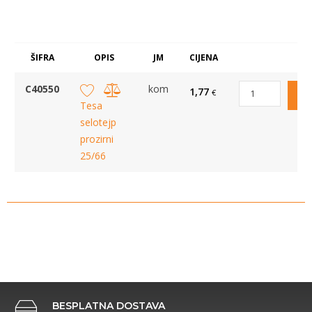
ŠIFRA
OPIS
JM
CIJENA
C40550
kom
1,77
€
Tesa
selotejp
prozirni
25/66
BESPLATNA DOSTAVA