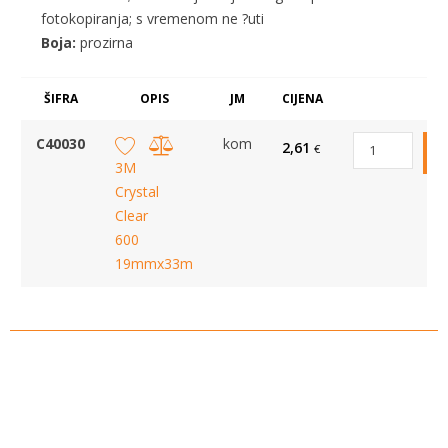
fotokopiranja; s vremenom ne ?uti
Boja:
prozirna
ŠIFRA
OPIS
JM
CIJENA
C40030
kom
2,61
€
3M
Crystal
Clear
600
19mmx33m